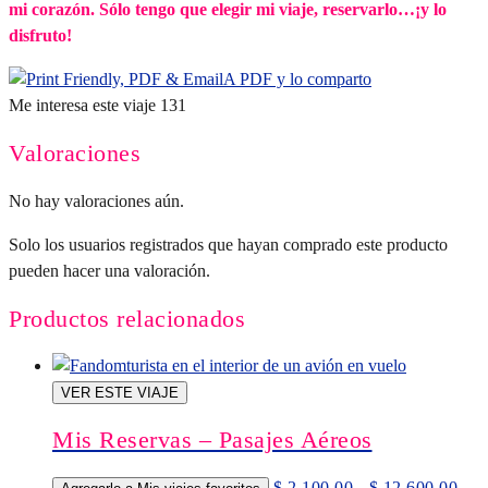
mi corazón. Sólo tengo que elegir mi viaje, reservarlo…¡y lo
disfruto!
A PDF y lo comparto
Me interesa este viaje
131
Valoraciones
No hay valoraciones aún.
Solo los usuarios registrados que hayan comprado este producto
pueden hacer una valoración.
Productos relacionados
VER ESTE VIAJE
Mis Reservas – Pasajes Aéreos
Ran
$
2.100,00
-
$
12.600,00