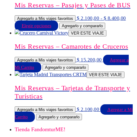
$ 4.2
Mis Reservas – Pasajes y Pases de BUS
múltiples
hasta
$ 8.4
variantes.
Rang
$
2.100,00
-
$
8.400,00
Agregarlo a Mis viajes favoritos
Las
de
Este
Elegir opciones
Agregarlo y compararlo
opciones
preci
producto
VER ESTE VIAJE
se
desd
tiene
$ 2.1
pueden
Mis Reservas – Camarotes de Cruceros
múltiples
hasta
elegir
$ 8.4
variantes.
en
$
15.200,00
Agregar a
Agregarlo a Mis viajes favoritos
Las
la
Mi Carrito
Agregarlo y compararlo
opciones
página
VER ESTE VIAJE
se
de
pueden
producto
Mis Reservas – Tarjetas de Transporte y
elegir
Turísticas
en
la
$
2.100,00
Agregar a Mi
Agregarlo a Mis viajes favoritos
página
Carrito
Agregarlo y compararlo
de
producto
Tienda FandomturME!