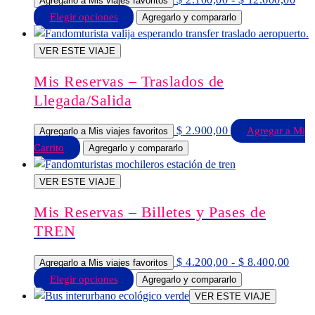
Agregarlo a Mis viajes favoritos
de
Este
Elegir opciones
Agregarlo y compararlo
prec
producto
des
tiene
VER ESTE VIAJE
$ 2
múltiples
hast
Mis Reservas – Traslados de
$ 1
variantes.
Llegada/Salida
Las
opciones
$
2.900,00
Agregar a Mi
Agregarlo a Mis viajes favoritos
se
Carrito
Agregarlo y compararlo
pueden
elegir
VER ESTE VIAJE
en
la
Mis Reservas – Billetes y Pases de
página
TREN
de
producto
Rang
$
4.200,00
-
$
8.400,00
Agregarlo a Mis viajes favoritos
de
Este
Elegir opciones
Agregarlo y compararlo
preci
producto
VER ESTE VIAJE
desd
tiene