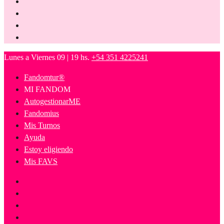
Lunes a Viernes 09 | 19 hs.
+54 351 4225241
Fandomtur®
MI FANDOM
AutogestionarME
Fandomius
Mis Turnos
Ayuda
Estoy eligiendo
Mis FAVS