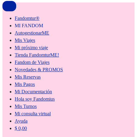
Fandomtur®
MI FANDOM
AutogestionarME
Mis Viajes
Mi próximo viaje
Tienda FandomturME!
Fandom de Viajes
Novedades & PROMOS
Mis Reservas
Mis Pagos
Mi Documentación
Hola soy Fandomius
Mis Turnos
Mi consulta virtual
Ayuda
$
0,00