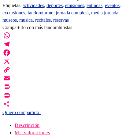
Etiquetas:
actividades
,
deportes
,
emisiones
,
entradas
,
eventos
,
excursiones
,
fandomturme
,
jornada completa
,
media jornada
,
museos
,
musica
,
recitales
,
reservas
Compartirlo con más fandomturistas
WhatsApp
Telegram
Facebook
X
Copy
Link
Email
Print
PrintFriendly
Quiero compartirlo!
Descripción
Mis valoraciones