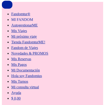
Fandomtur®
MI FANDOM
AutogestionarME
Mis Viajes
Mi próximo viaje
Tienda FandomturME!
Fandom de Viajes
Novedades & PROMOS
Mis Reservas
Mis Pagos
Mi Documentación
Hola soy Fandomius
Mis Turnos
Mi consulta virtual
Ayuda
$
0,00