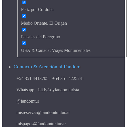
Feliz por Córdoba
Medio Oriente, El Origen
Paisajes del Peregrino
USA & Canadá, Viajes Monumentales
Contacto & Atención al Fandom
+54 351 4413705 - +54 351 4225241
Whatsapp
bit.ly/soyfandomturista
@fandomtur
misreservas@fandomtur.tur.ar
mispagos@fandomtur.tur.ar