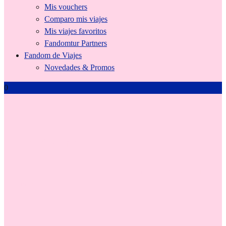
Mis vouchers
Comparo mis viajes
Mis viajes favoritos
Fandomtur Partners
Fandom de Viajes
Novedades & Promos
0
Mi próximo viaje
Cada viaje es el hogar al que vuelvo para encontrarme. ¡Ya quiero el
próximo!