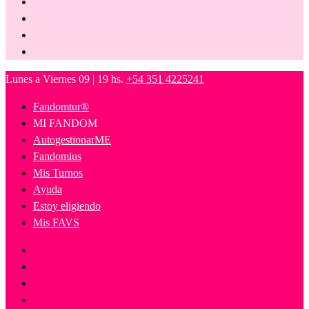
Lunes a Viernes 09 | 19 hs.
+54 351 4225241
Fandomtur®
MI FANDOM
AutogestionarME
Fandomius
Mis Turnos
Ayuda
Estoy eligiendo
Mis FAVS