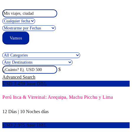
$
Advanced Search
USD 3.459 base DBL
Perú Inca & Virreinal: Arequipa, Machu Picchu y Lima
12 Días | 10 Noches días
USD 2.975 base DBL