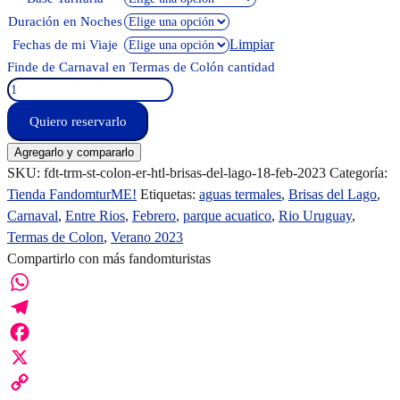
Duración en Noches
Limpiar
Fechas de mi Viaje
Finde de Carnaval en Termas de Colón cantidad
Quiero reservarlo
Agregarlo y compararlo
SKU:
fdt-trm-st-colon-er-htl-brisas-del-lago-18-feb-2023
Categoría:
Tienda FandomturME!
Etiquetas:
aguas termales
,
Brisas del Lago
,
Carnaval
,
Entre Rios
,
Febrero
,
parque acuatico
,
Rio Uruguay
,
Termas de Colon
,
Verano 2023
Compartirlo con más fandomturistas
WhatsApp
Telegram
Facebook
X