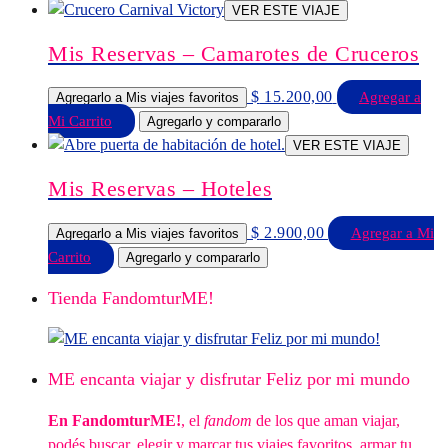
VER ESTE VIAJE
Mis Reservas – Camarotes de Cruceros
$
15.200,00
Agregar a
Agregarlo a Mis viajes favoritos
Mi Carrito
Agregarlo y compararlo
VER ESTE VIAJE
Mis Reservas – Hoteles
$
2.900,00
Agregar a Mi
Agregarlo a Mis viajes favoritos
Carrito
Agregarlo y compararlo
Tienda FandomturME!
ME encanta viajar y disfrutar Feliz por mi mundo
En FandomturME!
, el
fandom
de los que aman viajar,
podés buscar, elegir y marcar tus viajes favoritos, armar tu