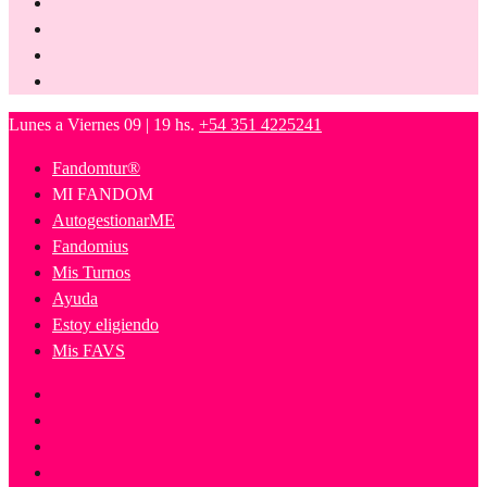
Lunes a Viernes 09 | 19 hs.
+54 351 4225241
Fandomtur®
MI FANDOM
AutogestionarME
Fandomius
Mis Turnos
Ayuda
Estoy eligiendo
Mis FAVS