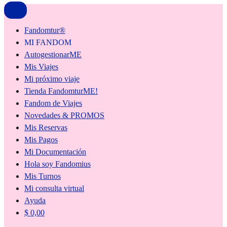
Fandomtur®
MI FANDOM
AutogestionarME
Mis Viajes
Mi próximo viaje
Tienda FandomturME!
Fandom de Viajes
Novedades & PROMOS
Mis Reservas
Mis Pagos
Mi Documentación
Hola soy Fandomius
Mis Turnos
Mi consulta virtual
Ayuda
$
0,00