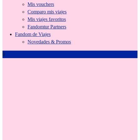
Mis vouchers
Comparo mis viajes
Mis viajes favoritos
Fandomtur Partners
Fandom de Viajes
Novedades & Promos
0
AutogestionarME | Mis Circuitos
Turísticos
En la Tienda FandomturME! encuentro los circuitos turísticos que
prefiero. Disfruto viajar con Fandomtur