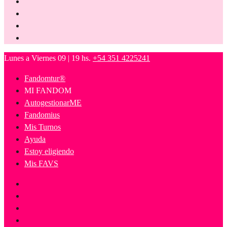
Lunes a Viernes 09 | 19 hs.
+54 351 4225241
Fandomtur®
MI FANDOM
AutogestionarME
Fandomius
Mis Turnos
Ayuda
Estoy eligiendo
Mis FAVS