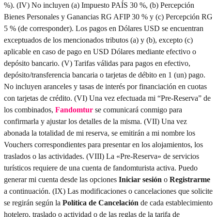
%). (IV) No incluyen (a) Impuesto PAÍS 30 %, (b) Percepción
Bienes Personales y Ganancias RG AFIP 30 % y (c) Percepción RG
5 % (de corresponder). Los pagos en Dólares USD se encuentran
exceptuados de los mencionados tributos (a) y (b), excepto (c)
aplicable en caso de pago en USD Dólares mediante efectivo o
depósito bancario. (V) Tarifas válidas para pagos en efectivo,
depósito/transferencia bancaria o tarjetas de débito en 1 (un) pago.
No incluyen aranceles y tasas de interés por financiación en cuotas
con tarjetas de crédito. (VI) Una vez efectuada mi “Pre-Reserva” de
los combinados,
Fandomtur
se comunicará conmigo para
confirmarla y ajustar los detalles de la misma. (VII) Una vez
abonada la totalidad de mi reserva, se emitirán a mi nombre los
Vouchers correspondientes para presentar en los alojamientos, los
traslados o las actividades. (VIII) La «Pre-Reserva» de servicios
turísticos requiere de una cuenta de fandomturista activa. Puedo
generar mi cuenta desde las opciones
Iniciar sesión
o
Registrarme
a continuación. (IX) Las modificaciones o cancelaciones que solicite
se regirán según la
Política de Cancelación
de cada establecimiento
hotelero, traslado o actividad o de las reglas de la tarifa de