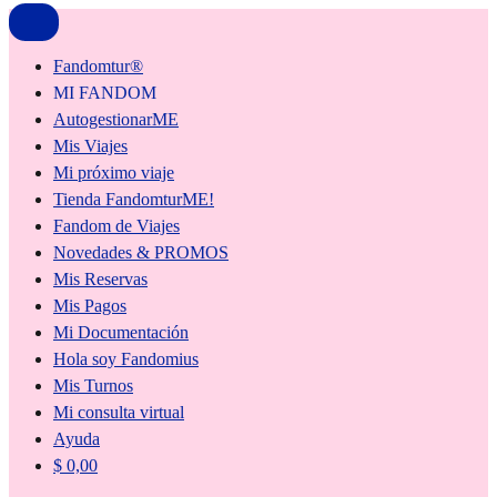
Fandomtur®
MI FANDOM
AutogestionarME
Mis Viajes
Mi próximo viaje
Tienda FandomturME!
Fandom de Viajes
Novedades & PROMOS
Mis Reservas
Mis Pagos
Mi Documentación
Hola soy Fandomius
Mis Turnos
Mi consulta virtual
Ayuda
$
0,00