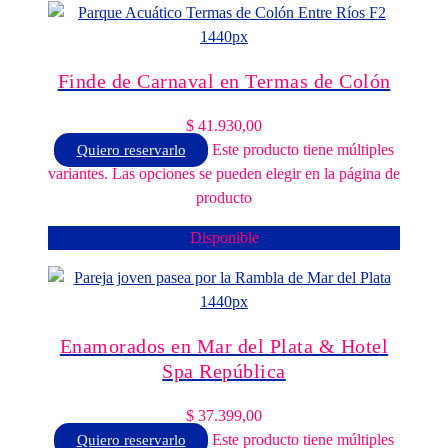
Finde de Carnaval en Termas de Colón
$
41.930,00
Este producto tiene múltiples
Quiero reservarlo
variantes. Las opciones se pueden elegir en la página de
producto
Disponible
Enamorados en Mar del Plata & Hotel
Spa República
$
37.399,00
Este producto tiene múltiples
Quiero reservarlo