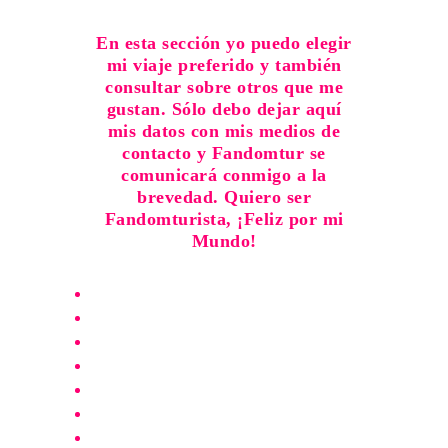
En esta sección yo puedo elegir
mi viaje preferido y también
consultar sobre otros que me
gustan. Sólo debo dejar aquí
mis datos con mis medios de
contacto y Fandomtur se
comunicará conmigo a la
brevedad. Quiero ser
Fandomturista, ¡Feliz por mi
Mundo!