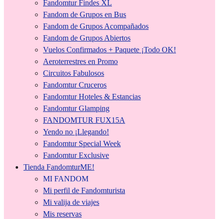
Fandomtur Findes XL
Fandom de Grupos en Bus
Fandom de Grupos Acompañados
Fandom de Grupos Abiertos
Vuelos Confirmados + Paquete ¡Todo OK!
Aeroterrestres en Promo
Circuitos Fabulosos
Fandomtur Cruceros
Fandomtur Hoteles & Estancias
Fandomtur Glamping
FANDOMTUR FUX15A
Yendo no ¡Llegando!
Fandomtur Special Week
Fandomtur Exclusive
Tienda FandomturME!
MI FANDOM
Mi perfil de Fandomturista
Mi valija de viajes
Mis reservas