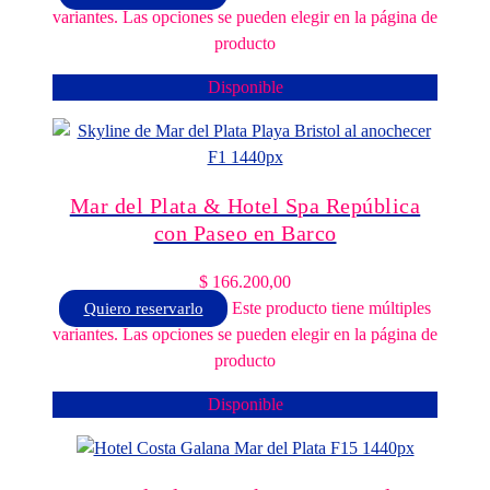
variantes. Las opciones se pueden elegir en la página de
producto
Disponible
Mar del Plata & Hotel Spa República
con Paseo en Barco
$
166.200,00
Este producto tiene múltiples
Quiero reservarlo
variantes. Las opciones se pueden elegir en la página de
producto
Disponible