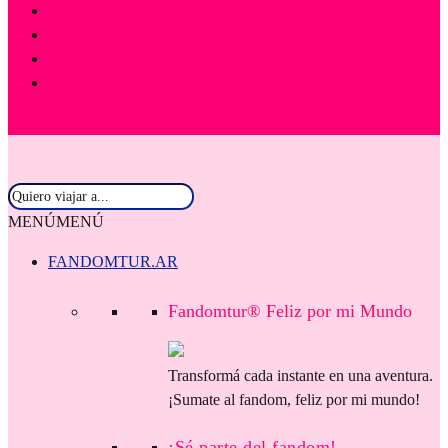
MENÚ
MENÚ
FANDOMTUR.AR
Fandomtur® Feliz por mi Mundo
Transformá cada instante en una aventura.
¡Sumate al fandom, feliz por mi mundo!
¡Sé parte del fandom!