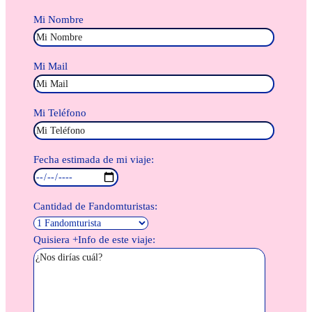
Mi Nombre
Mi Mail
Mi Teléfono
Fecha estimada de mi viaje:
Cantidad de Fandomturistas:
Quisiera +Info de este viaje: