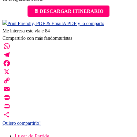
📄 DESCARGAR ITINERARIO
A PDF y lo comparto
Me interesa este viaje
84
Compartirlo con más fandomturistas
WhatsApp
Telegram
Facebook
X
Copy
Link
Email
Print
PrintFriendly
Quiero compartirlo!
Lugar de Partida