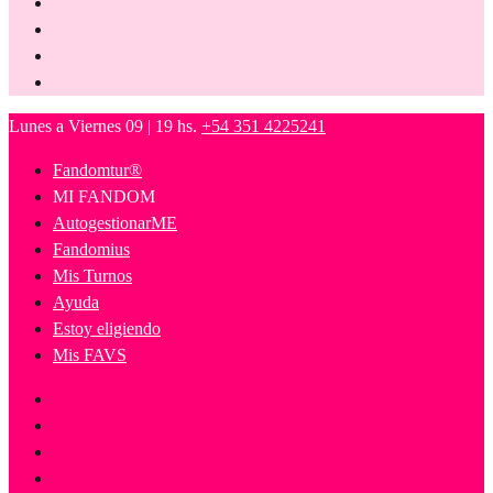
Lunes a Viernes 09 | 19 hs.
+54 351 4225241
Fandomtur®
MI FANDOM
AutogestionarME
Fandomius
Mis Turnos
Ayuda
Estoy eligiendo
Mis FAVS