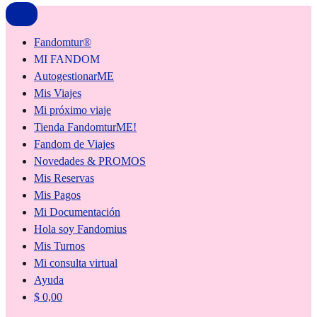
Fandomtur®
MI FANDOM
AutogestionarME
Mis Viajes
Mi próximo viaje
Tienda FandomturME!
Fandom de Viajes
Novedades & PROMOS
Mis Reservas
Mis Pagos
Mi Documentación
Hola soy Fandomius
Mis Turnos
Mi consulta virtual
Ayuda
$
0,00