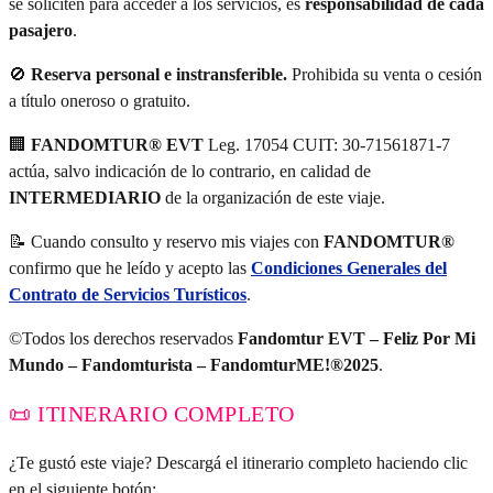
se soliciten para acceder a los servicios, es
responsabilidad de cada
pasajero
.
🚫
Reserva personal e instransferible.
Prohibida su venta o cesión
a título oneroso o gratuito.
🏢
FANDOMTUR® EVT
Leg. 17054 CUIT: 30-71561871-7
actúa, salvo indicación de lo contrario, en calidad de
INTERMEDIARIO
de la organización de este viaje.
📝 Cuando consulto y reservo mis viajes con
FANDOMTUR®
confirmo que he leído y acepto las
Condiciones Generales del
Contrato de Servicios Turísticos
.
©Todos los derechos reservados
Fandomtur EVT – Feliz Por Mi
Mundo – Fandomturista – FandomturME!®2025
.
📜 ITINERARIO COMPLETO
¿Te gustó este viaje? Descargá el itinerario completo haciendo clic
en el siguiente botón: