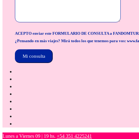
ACEPTO enviar este FORMULARIO DE CONSULTA a FANDOMTUR para la org
¿Pensando en más viajes? Mirá todos los que tenemos para vos: www.f
Lunes a Viernes 09 | 19 hs.
+54 351 4225241