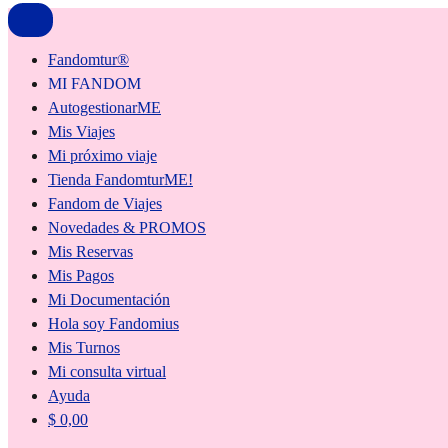
Fandomtur®
MI FANDOM
AutogestionarME
Mis Viajes
Mi próximo viaje
Tienda FandomturME!
Fandom de Viajes
Novedades & PROMOS
Mis Reservas
Mis Pagos
Mi Documentación
Hola soy Fandomius
Mis Turnos
Mi consulta virtual
Ayuda
$
0,00