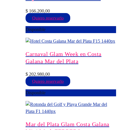
pueden
elegir
$
166.200,00
en
Este
Quiero reservarlo
la
producto
Disponible
página
tiene
de
múltiples
producto
variantes.
Las
Carnaval Glam Week en Costa
opciones
Galana Mar del Plata
se
pueden
$
202.980,00
elegir
Este
Quiero reservarlo
en
producto
Disponible
la
tiene
página
múltiples
de
variantes.
producto
Las
opciones
Mar del Plata Glam Costa Galana
se