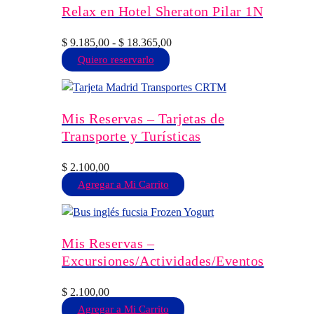
opciones
Relax en Hotel Sheraton Pilar 1N
se
pueden
Rango
$
9.185,00
-
$
18.365,00
elegir
Este
de
Quiero reservarlo
en
producto
precios:
la
tiene
desde
página
múltiples
$ 9.185,00
Mis Reservas – Tarjetas de
de
variantes.
hasta
Transporte y Turísticas
producto
Las
$ 18.365,00
opciones
$
2.100,00
se
Agregar a Mi Carrito
pueden
elegir
en
Mis Reservas –
la
Excursiones/Actividades/Eventos
página
de
$
2.100,00
producto
Agregar a Mi Carrito