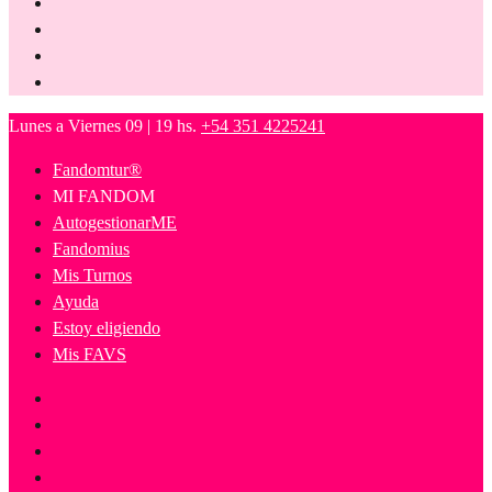
Lunes a Viernes 09 | 19 hs.
+54 351 4225241
Fandomtur®
MI FANDOM
AutogestionarME
Fandomius
Mis Turnos
Ayuda
Estoy eligiendo
Mis FAVS