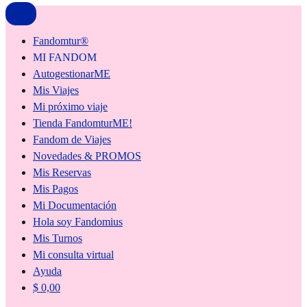
Fandomtur®
MI FANDOM
AutogestionarME
Mis Viajes
Mi próximo viaje
Tienda FandomturME!
Fandom de Viajes
Novedades & PROMOS
Mis Reservas
Mis Pagos
Mi Documentación
Hola soy Fandomius
Mis Turnos
Mi consulta virtual
Ayuda
$
0,00