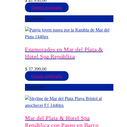
$
41.930,00
Este
Quiero reservarlo
producto
Disponible
tiene
múltiples
variantes.
Las
opciones
Enamorados en Mar del Plata &
se
Hotel Spa República
pueden
elegir
$
37.399,00
en
Este
Quiero reservarlo
la
producto
Disponible
página
tiene
de
múltiples
producto
variantes.
Las
opciones
Mar del Plata & Hotel Spa
se
República con Paseo en Barco