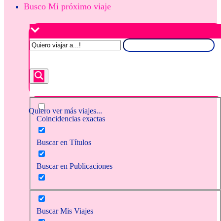
Busco Mi próximo viaje
Quiero ver más viajes...
Coincidencias exactas
Buscar en Títulos
Buscar en Publicaciones
Buscar Mis Viajes