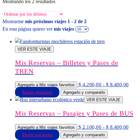
Ordenado
Mostrando los 2 resultados
por
los
Mostrarme
mis próximos viajes 1 - 2 de 2
últimos
En esta página quiero ver
mis viajes
VER ESTE VIAJE
Mis Reservas – Billetes y Pases de
TREN
Rang
$
4.200,00
-
$
8.400,00
Agregarlo a Mis viajes favoritos
de
Este
Elegir opciones
Agregarlo y compararlo
preci
producto
VER ESTE VIAJE
desd
tiene
$ 4.2
Mis Reservas – Pasajes y Pases de BUS
múltiples
hasta
$ 8.4
variantes.
Rang
$
2.100,00
-
$
8.400,00
Agregarlo a Mis viajes favoritos
Las
de
Este
Elegir opciones
Agregarlo y compararlo
opciones
preci