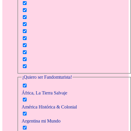
¡Quiero ser Fandomturista!
África, La Tierra Salvaje
América Histórica & Colonial
Argentina mi Mundo