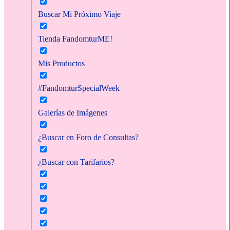
Buscar Mi Próximo Viaje
Tienda FandomturME!
Mis Productos
#FandomturSpecialWeek
Galerías de Imágenes
¿Buscar en Foro de Consultas?
¿Buscar con Tarifarios?