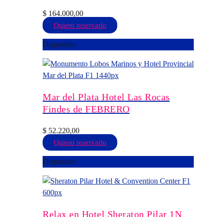
pueden
elegir
$
164.000,00
en
Este
Quiero reservarlo
la
producto
Disponible
página
tiene
de
múltiples
producto
variantes.
Las
opciones
Mar del Plata Hotel Las Rocas
se
Findes de FEBRERO
pueden
elegir
$
52.220,00
en
Este
Quiero reservarlo
la
producto
Disponible
página
tiene
de
múltiples
producto
variantes.
Las
opciones
Relax en Hotel Sheraton Pilar 1N