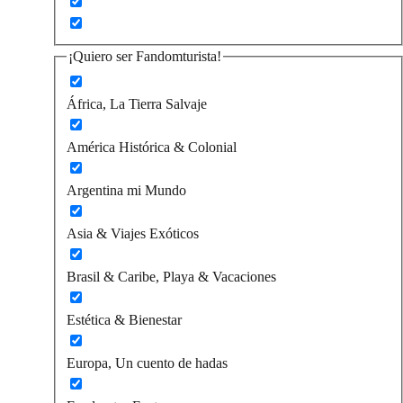
¡Quiero ser Fandomturista!
África, La Tierra Salvaje
América Histórica & Colonial
Argentina mi Mundo
Asia & Viajes Exóticos
Brasil & Caribe, Playa & Vacaciones
Estética & Bienestar
Europa, Un cuento de hadas