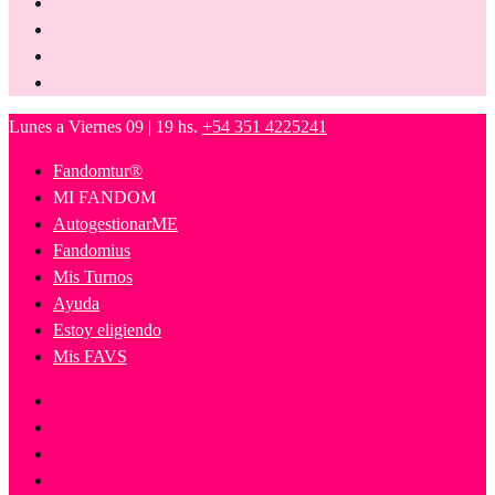
Lunes a Viernes 09 | 19 hs.
+54 351 4225241
Fandomtur®
MI FANDOM
AutogestionarME
Fandomius
Mis Turnos
Ayuda
Estoy eligiendo
Mis FAVS