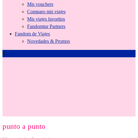
Mis vouchers
Comparo mis viajes
Mis viajes favoritos
Fandomtur Partners
Fandom de Viajes
Novedades & Promos
0
Tienda
punto a punto