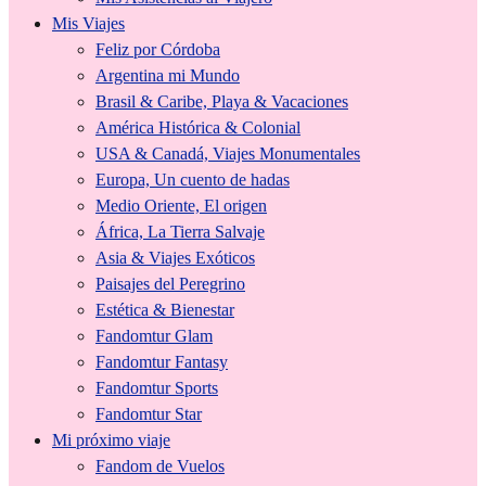
Mis Viajes
Feliz por Córdoba
Argentina mi Mundo
Brasil & Caribe, Playa & Vacaciones
América Histórica & Colonial
USA & Canadá, Viajes Monumentales
Europa, Un cuento de hadas
Medio Oriente, El origen
África, La Tierra Salvaje
Asia & Viajes Exóticos
Paisajes del Peregrino
Estética & Bienestar
Fandomtur Glam
Fandomtur Fantasy
Fandomtur Sports
Fandomtur Star
Mi próximo viaje
Fandom de Vuelos