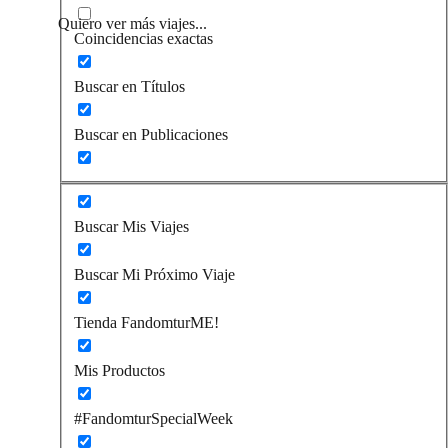
Quiero ver más viajes...
Coincidencias exactas
Buscar en Títulos
Buscar en Publicaciones
Buscar Mis Viajes
Buscar Mi Próximo Viaje
Tienda FandomturME!
Mis Productos
#FandomturSpecialWeek