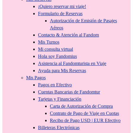
¡Quiero reservar mi viaje!
Formulario de Reservas
Autorización de Emisión de Pasajes
Aéreos
Contacto & Atención al Fandom
Mis Turnos
Mi consulta virtual
Hola soy Fandomius
Asistencia al Fandomturista en Viaje
Ayuda para Mis Reservas
Mis Pagos
Pagos en Efectivo
Cuentas Bancarias de Fandomtur
Tarjetas y Financiación
Carta de Autorización de Compra
Contrato de Pago de Viaje en Cuotas
Recibo de Pago USD | EUR Efectivo
Billeteras Electrónicas