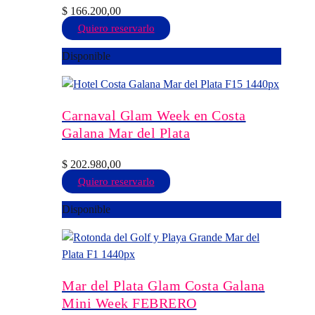
elegir
$
166.200,00
en
Este
Quiero reservarlo
la
producto
Disponible
página
tiene
de
múltiples
producto
variantes.
Las
Carnaval Glam Week en Costa
opciones
Galana Mar del Plata
se
pueden
$
202.980,00
elegir
Este
Quiero reservarlo
en
producto
Disponible
la
tiene
página
múltiples
de
variantes.
producto
Las
opciones
Mar del Plata Glam Costa Galana
se
Mini Week FEBRERO