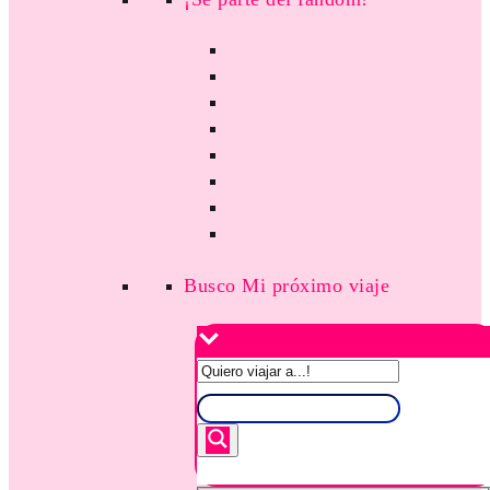
Busco Mi próximo viaje