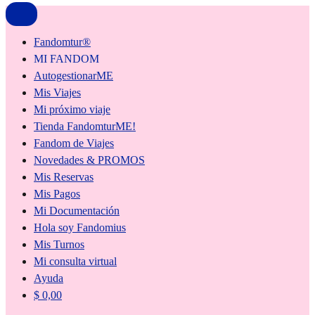
Fandomtur®
MI FANDOM
AutogestionarME
Mis Viajes
Mi próximo viaje
Tienda FandomturME!
Fandom de Viajes
Novedades & PROMOS
Mis Reservas
Mis Pagos
Mi Documentación
Hola soy Fandomius
Mis Turnos
Mi consulta virtual
Ayuda
$
0,00