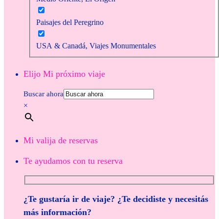
Paisajes del Peregrino
USA & Canadá, Viajes Monumentales
Elijo Mi próximo viaje
Buscar ahora
×
Mi valija de reservas
Te ayudamos con tu reserva
¿Te gustaría ir de viaje? ¿Te decidiste y necesitás
más información?