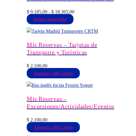
se
pueden
Rango
$
9.185,00
-
$
18.365,00
elegir
Este
de
Quiero reservarlo
en
producto
precios:
la
tiene
desde
página
múltiples
$ 9.185,00
Mis Reservas – Tarjetas de
de
variantes.
hasta
Transporte y Turísticas
producto
Las
$ 18.365,00
opciones
$
2.100,00
se
Agregar a Mi Carrito
pueden
elegir
en
Mis Reservas –
la
Excursiones/Actividades/Eventos
página
de
$
2.100,00
producto
Agregar a Mi Carrito