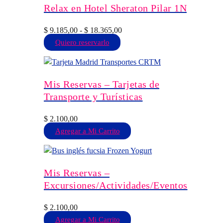
opciones
Relax en Hotel Sheraton Pilar 1N
se
pueden
Rango
$
9.185,00
-
$
18.365,00
elegir
Este
de
Quiero reservarlo
en
producto
precios:
la
tiene
desde
página
múltiples
$ 9.185,00
Mis Reservas – Tarjetas de
de
variantes.
hasta
Transporte y Turísticas
producto
Las
$ 18.365,00
opciones
$
2.100,00
se
Agregar a Mi Carrito
pueden
elegir
en
Mis Reservas –
la
Excursiones/Actividades/Eventos
página
de
$
2.100,00
producto
Agregar a Mi Carrito