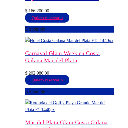
pueden
elegir
$
166.200,00
en
Este
Quiero reservarlo
la
producto
Disponible
página
tiene
de
múltiples
producto
variantes.
Las
Carnaval Glam Week en Costa
opciones
Galana Mar del Plata
se
pueden
$
202.980,00
elegir
Este
Quiero reservarlo
en
producto
Disponible
la
tiene
página
múltiples
de
variantes.
producto
Las
opciones
Mar del Plata Glam Costa Galana
se