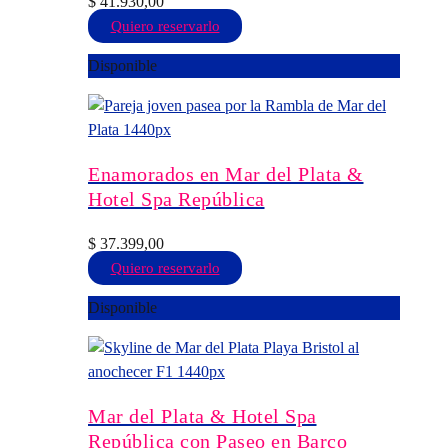
$
41.930,00
Este
Quiero reservarlo
producto
Disponible
tiene
múltiples
variantes.
Las
opciones
Enamorados en Mar del Plata &
se
Hotel Spa República
pueden
elegir
$
37.399,00
en
Este
Quiero reservarlo
la
producto
Disponible
página
tiene
de
múltiples
producto
variantes.
Las
opciones
Mar del Plata & Hotel Spa
se
República con Paseo en Barco