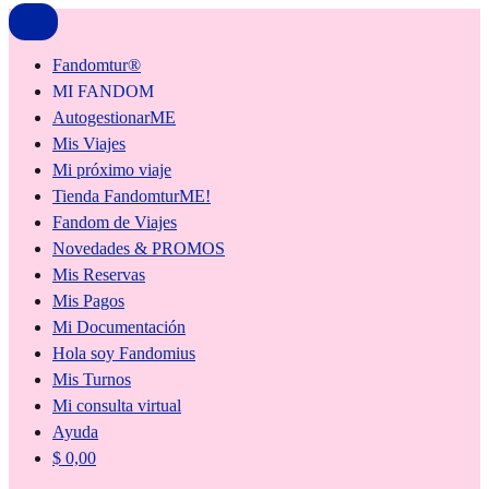
Fandomtur®
MI FANDOM
AutogestionarME
Mis Viajes
Mi próximo viaje
Tienda FandomturME!
Fandom de Viajes
Novedades & PROMOS
Mis Reservas
Mis Pagos
Mi Documentación
Hola soy Fandomius
Mis Turnos
Mi consulta virtual
Ayuda
$
0,00