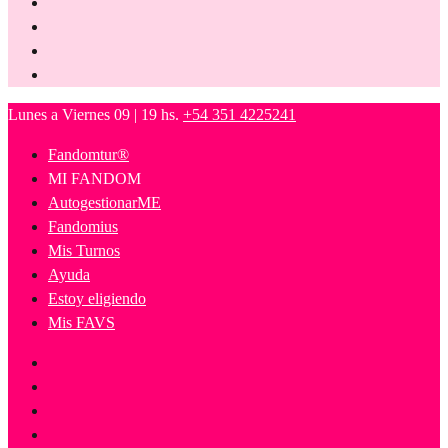
Lunes a Viernes 09 | 19 hs.
+54 351 4225241
Fandomtur®
MI FANDOM
AutogestionarME
Fandomius
Mis Turnos
Ayuda
Estoy eligiendo
Mis FAVS