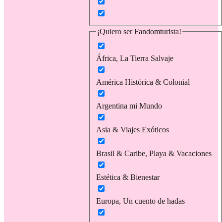
¡Quiero ser Fandomturista!
África, La Tierra Salvaje
América Histórica & Colonial
Argentina mi Mundo
Asia & Viajes Exóticos
Brasil & Caribe, Playa & Vacaciones
Estética & Bienestar
Europa, Un cuento de hadas