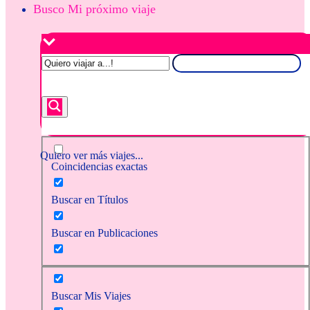
Busco Mi próximo viaje
Quiero ver más viajes...
Coincidencias exactas
Buscar en Títulos
Buscar en Publicaciones
Buscar Mis Viajes