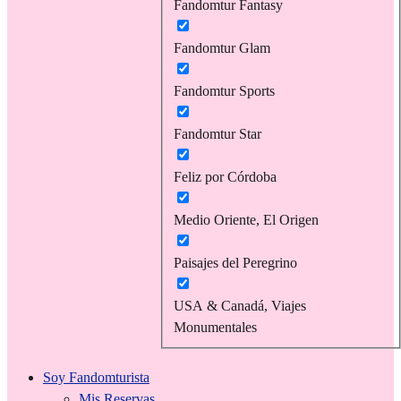
Fandomtur Fantasy
Fandomtur Glam
Fandomtur Sports
Fandomtur Star
Feliz por Córdoba
Medio Oriente, El Origen
Paisajes del Peregrino
USA & Canadá, Viajes
Monumentales
Soy Fandomturista
Mis Reservas