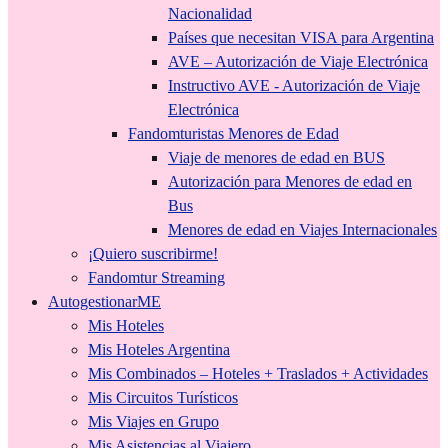
Nacionalidad
Países que necesitan VISA para Argentina
AVE – Autorización de Viaje Electrónica
Instructivo AVE - Autorización de Viaje
Electrónica
Fandomturistas Menores de Edad
Viaje de menores de edad en BUS
Autorización para Menores de edad en
Bus
Menores de edad en Viajes Internacionales
¡Quiero suscribirme!
Fandomtur Streaming
AutogestionarME
Mis Hoteles
Mis Hoteles Argentina
Mis Combinados – Hoteles + Traslados + Actividades
Mis Circuitos Turísticos
Mis Viajes en Grupo
Mis Asistencias al Viajero