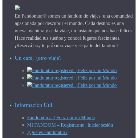
En Fandomtur® somos un fandom de viajes, una comunidad
apasionada por descubrir el mundo. Cada destino es una
nueva aventura y cada viaje, un instante que nos hace felices.
Hacé realidad tus sueños y conocé lugares fascinantes.
¡Reservá hoy tu próximo viaje y sé parte del fandom!
Un café, ¿otro viaje?
Información Útil
Fandomtur.ar | Feliz por mi Mundo
MI FANDOM – Registrarme | Iniciar sesión
¿Qué es Fandomtur?