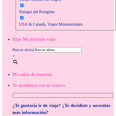
Paisajes del Peregrino
USA & Canadá, Viajes Monumentales
Elijo Mi próximo viaje
Buscar ahora
×
Mi valija de reservas
Te ayudamos con tu reserva
¿Te gustaría ir de viaje? ¿Te decidiste y necesitás
más información?