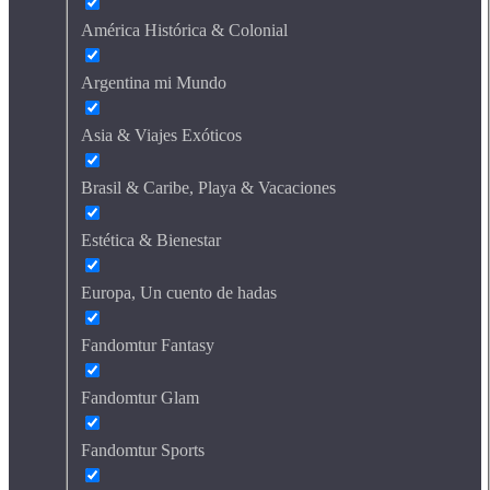
América Histórica & Colonial
Argentina mi Mundo
Asia & Viajes Exóticos
Brasil & Caribe, Playa & Vacaciones
Estética & Bienestar
Europa, Un cuento de hadas
Fandomtur Fantasy
Fandomtur Glam
Fandomtur Sports