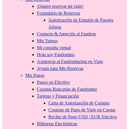
¡Quiero reservar mi viaje!
Formulario de Reservas
Autorización de Emisión de Pasajes
Aéreos
Contacto & Atención al Fandom
Mis Turnos
Mi consulta virtual
Hola soy Fandomius
Asistencia al Fandomturista en Viaje
Ayuda para Mis Reservas
Mis Pagos
Pagos en Efectivo
Cuentas Bancarias de Fandomtur
Tarjetas y Financiación
Carta de Autorización de Compra
Contrato de Pago de Viaje en Cuotas
Recibo de Pago USD | EUR Efectivo
Billeteras Electrónicas