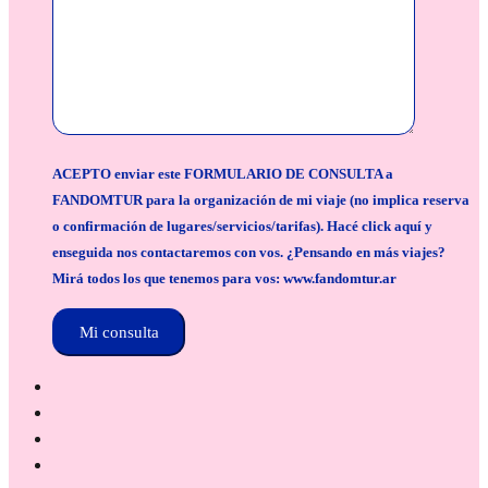
ACEPTO enviar este FORMULARIO DE CONSULTA a
FANDOMTUR para la organización de mi viaje (no implica reserva
o confirmación de lugares/servicios/tarifas). Hacé click aquí y
enseguida nos contactaremos con vos. ¿Pensando en más viajes?
Mirá todos los que tenemos para vos: www.fandomtur.ar