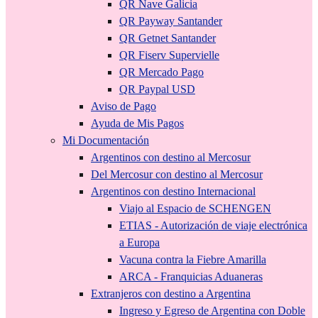
QR Nave Galicia
QR Payway Santander
QR Getnet Santander
QR Fiserv Supervielle
QR Mercado Pago
QR Paypal USD
Aviso de Pago
Ayuda de Mis Pagos
Mi Documentación
Argentinos con destino al Mercosur
Del Mercosur con destino al Mercosur
Argentinos con destino Internacional
Viajo al Espacio de SCHENGEN
ETIAS - Autorización de viaje electrónica
a Europa
Vacuna contra la Fiebre Amarilla
ARCA - Franquicias Aduaneras
Extranjeros con destino a Argentina
Ingreso y Egreso de Argentina con Doble