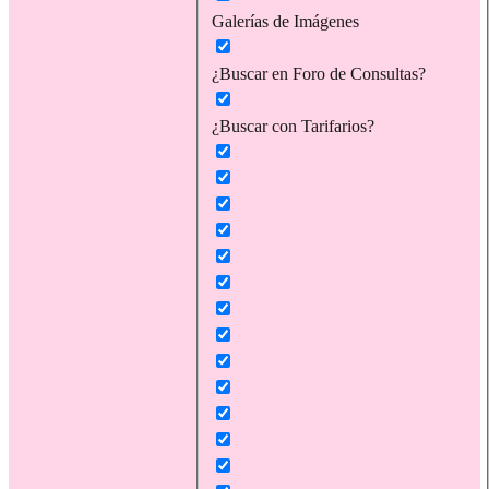
Galerías de Imágenes
¿Buscar en Foro de Consultas?
¿Buscar con Tarifarios?