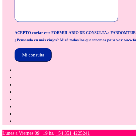
ACEPTO enviar este FORMULARIO DE CONSULTA a FANDOMTUR para la org
¿Pensando en más viajes? Mirá todos los que tenemos para vos: www.f
Lunes a Viernes 09 | 19 hs.
+54 351 4225241