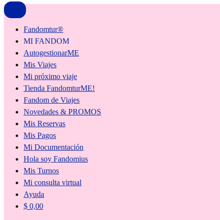
Fandomtur®
MI FANDOM
AutogestionarME
Mis Viajes
Mi próximo viaje
Tienda FandomturME!
Fandom de Viajes
Novedades & PROMOS
Mis Reservas
Mis Pagos
Mi Documentación
Hola soy Fandomius
Mis Turnos
Mi consulta virtual
Ayuda
$
0,00