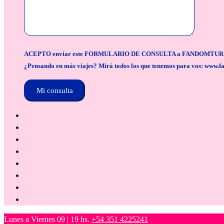
ACEPTO enviar este FORMULARIO DE CONSULTA a FANDOMTUR para la org
¿Pensando en más viajes? Mirá todos los que tenemos para vos: www.f
Lunes a Viernes 09 | 19 hs.
+54 351 4225241