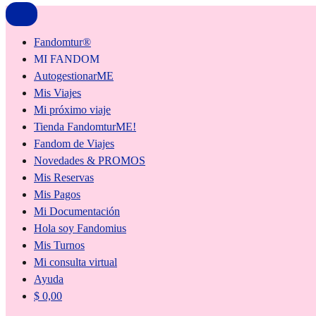
Fandomtur®
MI FANDOM
AutogestionarME
Mis Viajes
Mi próximo viaje
Tienda FandomturME!
Fandom de Viajes
Novedades & PROMOS
Mis Reservas
Mis Pagos
Mi Documentación
Hola soy Fandomius
Mis Turnos
Mi consulta virtual
Ayuda
$
0,00