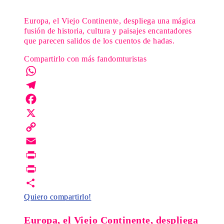
Europa, el Viejo Continente, despliega una mágica
fusión de historia, cultura y paisajes encantadores
que parecen salidos de los cuentos de hadas.
Compartirlo con más fandomturistas
WhatsApp
Telegram
Facebook
X
Copy
Link
Email
Print
PrintFriendly
Quiero compartirlo!
Europa, el Viejo Continente, despliega