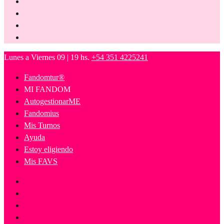
Lunes a Viernes 09 | 19 hs.
+54 351 4225241
Fandomtur®
MI FANDOM
AutogestionarME
Fandomius
Mis Turnos
Ayuda
Estoy eligiendo
Mis FAVS