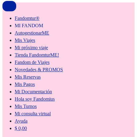
Fandomtur®
MI FANDOM
AutogestionarME
Mis Viajes
Mi próximo viaje
Tienda FandomturME!
Fandom de Viajes
Novedades & PROMOS
Mis Reservas
Mis Pagos
Mi Documentación
Hola soy Fandomius
Mis Turnos
Mi consulta virtual
Ayuda
$
0,00