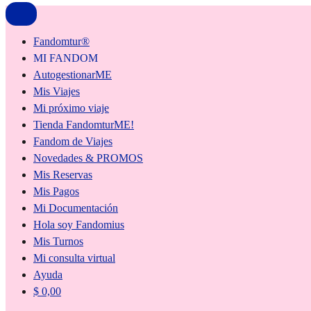
Fandomtur®
MI FANDOM
AutogestionarME
Mis Viajes
Mi próximo viaje
Tienda FandomturME!
Fandom de Viajes
Novedades & PROMOS
Mis Reservas
Mis Pagos
Mi Documentación
Hola soy Fandomius
Mis Turnos
Mi consulta virtual
Ayuda
$
0,00