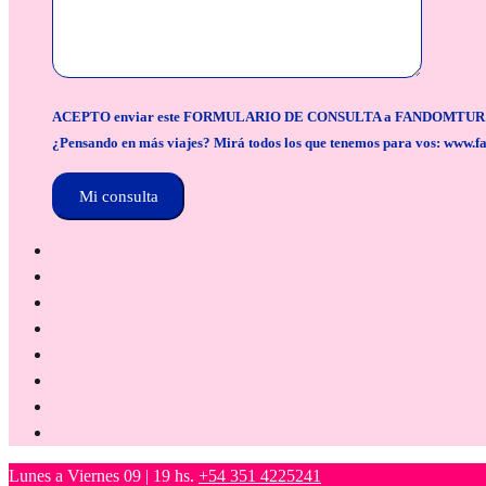
ACEPTO enviar este FORMULARIO DE CONSULTA a FANDOMTUR para la org
¿Pensando en más viajes? Mirá todos los que tenemos para vos: www.f
Lunes a Viernes 09 | 19 hs.
+54 351 4225241