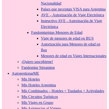
Nacionalidad
Países que necesitan VISA para Argentina
AVE – Autorización de Viaje Electrónica
Instructivo AVE - Autorización de Viaje
Electrónica
Fandomturistas Menores de Edad
Viaje de menores de edad en BUS
Autorización para Menores de edad en
Bus
Menores de edad en Viajes Internacionales
¡Quiero suscribirme!
Fandomtur Streaming
AutogestionarME
Mis Hoteles
Mis Hoteles Argentina
Mis Combinados – Hoteles + Traslados + Actividades
Mis Circuitos Turísticos
Mis Viajes en Grupo
Mis Asistencias al Viajero