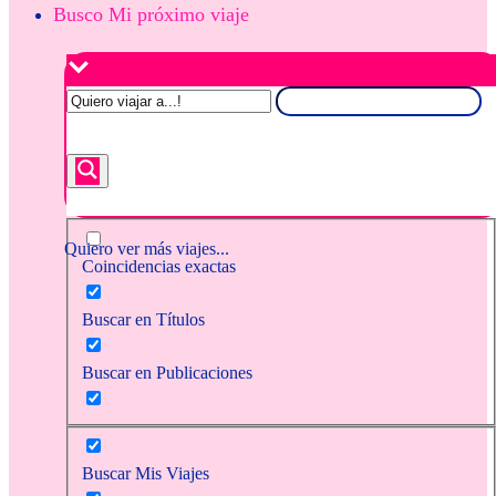
Busco Mi próximo viaje
Quiero ver más viajes...
Coincidencias exactas
Buscar en Títulos
Buscar en Publicaciones
Buscar Mis Viajes