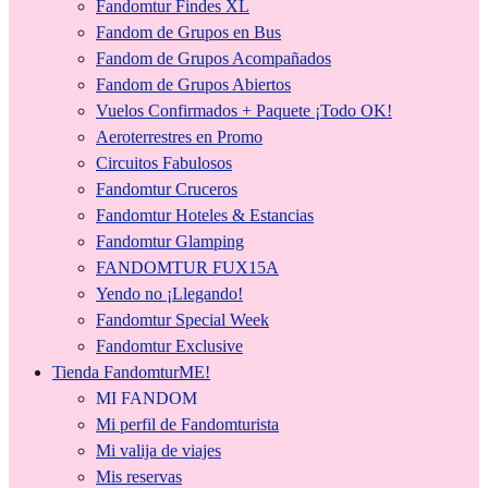
Fandomtur Findes XL
Fandom de Grupos en Bus
Fandom de Grupos Acompañados
Fandom de Grupos Abiertos
Vuelos Confirmados + Paquete ¡Todo OK!
Aeroterrestres en Promo
Circuitos Fabulosos
Fandomtur Cruceros
Fandomtur Hoteles & Estancias
Fandomtur Glamping
FANDOMTUR FUX15A
Yendo no ¡Llegando!
Fandomtur Special Week
Fandomtur Exclusive
Tienda FandomturME!
MI FANDOM
Mi perfil de Fandomturista
Mi valija de viajes
Mis reservas