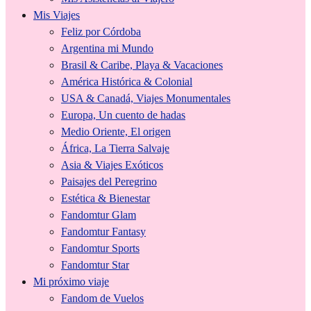
Mis Viajes
Feliz por Córdoba
Argentina mi Mundo
Brasil & Caribe, Playa & Vacaciones
América Histórica & Colonial
USA & Canadá, Viajes Monumentales
Europa, Un cuento de hadas
Medio Oriente, El origen
África, La Tierra Salvaje
Asia & Viajes Exóticos
Paisajes del Peregrino
Estética & Bienestar
Fandomtur Glam
Fandomtur Fantasy
Fandomtur Sports
Fandomtur Star
Mi próximo viaje
Fandom de Vuelos