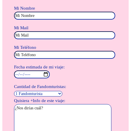
Mi Nombre
Mi Mail
Mi Teléfono
Fecha estimada de mi viaje:
Cantidad de Fandomturistas:
Quisiera +Info de este viaje: