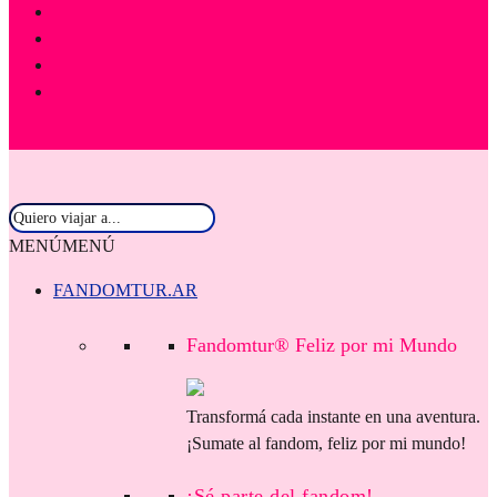
MENÚ
MENÚ
FANDOMTUR.AR
Fandomtur® Feliz por mi Mundo
Transformá cada instante en una aventura.
¡Sumate al fandom, feliz por mi mundo!
¡Sé parte del fandom!