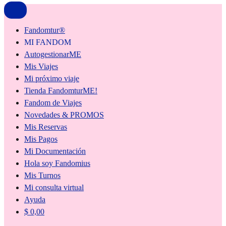
Fandomtur®
MI FANDOM
AutogestionarME
Mis Viajes
Mi próximo viaje
Tienda FandomturME!
Fandom de Viajes
Novedades & PROMOS
Mis Reservas
Mis Pagos
Mi Documentación
Hola soy Fandomius
Mis Turnos
Mi consulta virtual
Ayuda
$
0,00