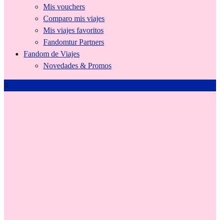
Mis vouchers
Comparo mis viajes
Mis viajes favoritos
Fandomtur Partners
Fandom de Viajes
Novedades & Promos
0
Ingreso/Egreso de la República
Argentina con DOBLE
NACIONALIDAD
Si soy Argentino con Doble Nacionalidad, ¿Cómo ingreso y egreso