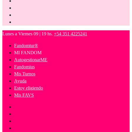
Lunes a Viernes 09 | 19 hs.
+54 351 4225241
Fandomtur®
MI FANDOM
AutogestionarME
Fandomius
Mis Turnos
Ayuda
Estoy eligiendo
Mis FAVS