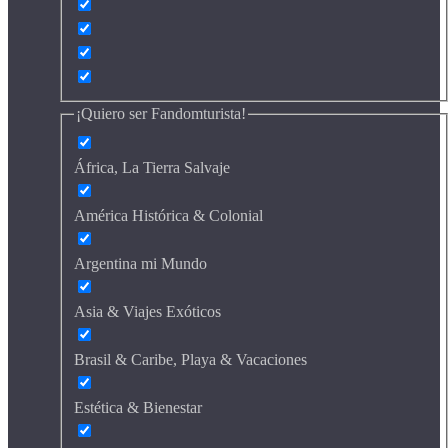
¡Quiero ser Fandomturista!
África, La Tierra Salvaje
América Histórica & Colonial
Argentina mi Mundo
Asia & Viajes Exóticos
Brasil & Caribe, Playa & Vacaciones
Estética & Bienestar