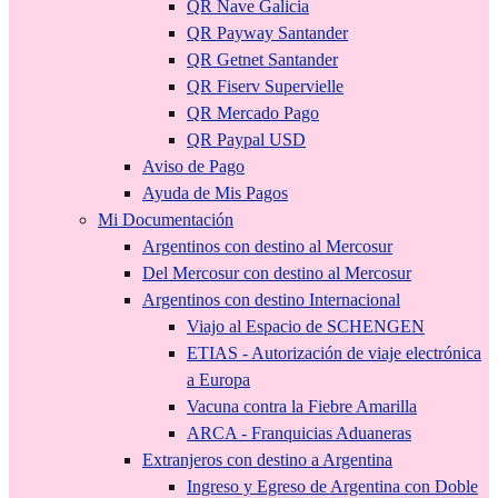
QR Nave Galicia
QR Payway Santander
QR Getnet Santander
QR Fiserv Supervielle
QR Mercado Pago
QR Paypal USD
Aviso de Pago
Ayuda de Mis Pagos
Mi Documentación
Argentinos con destino al Mercosur
Del Mercosur con destino al Mercosur
Argentinos con destino Internacional
Viajo al Espacio de SCHENGEN
ETIAS - Autorización de viaje electrónica
a Europa
Vacuna contra la Fiebre Amarilla
ARCA - Franquicias Aduaneras
Extranjeros con destino a Argentina
Ingreso y Egreso de Argentina con Doble