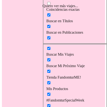
Quiero ver más viajes...
Coincidencias exactas
Buscar en Títulos
Buscar en Publicaciones
Buscar Mis Viajes
Buscar Mi Próximo Viaje
Tienda FandomturME!
Mis Productos
#FandomturSpecialWeek