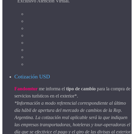
Exclusivo Atención Virtual.
Cotización USD
Fandomtur
me informa el
tipo de cambio
para la compra de
servicios turísticos en el exterior*.
*Información a modo referencial correspondiente al último
día hábil de apertura del mercado de cambios de la Rep.
Argentina. La cotización real aplicable será la que indiquen
las empresas transportadoras, hoteleras y tour-operadoras el
día que se efectivice el pago y el giro de las divisas al exterior.