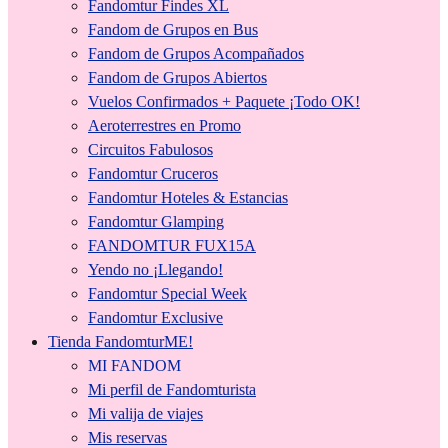
Fandomtur Findes XL
Fandom de Grupos en Bus
Fandom de Grupos Acompañados
Fandom de Grupos Abiertos
Vuelos Confirmados + Paquete ¡Todo OK!
Aeroterrestres en Promo
Circuitos Fabulosos
Fandomtur Cruceros
Fandomtur Hoteles & Estancias
Fandomtur Glamping
FANDOMTUR FUX15A
Yendo no ¡Llegando!
Fandomtur Special Week
Fandomtur Exclusive
Tienda FandomturME!
MI FANDOM
Mi perfil de Fandomturista
Mi valija de viajes
Mis reservas