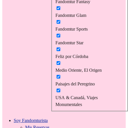
Fandomtur Fantasy
Fandomtur Glam
Fandomtur Sports
Fandomtur Star
Feliz por Córdoba
Medio Oriente, El Origen
Paisajes del Peregrino
USA & Canadá, Viajes
Monumentales
Soy Fandomturista
Mis Reservas