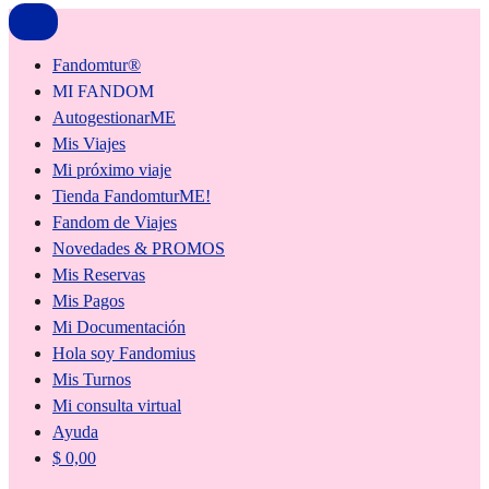
Fandomtur®
MI FANDOM
AutogestionarME
Mis Viajes
Mi próximo viaje
Tienda FandomturME!
Fandom de Viajes
Novedades & PROMOS
Mis Reservas
Mis Pagos
Mi Documentación
Hola soy Fandomius
Mis Turnos
Mi consulta virtual
Ayuda
$
0,00