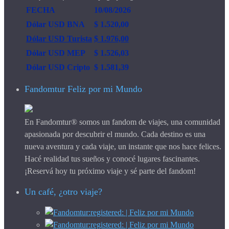
FECHA
10/08/2026
Dólar USD BNA
$ 1.520,00
Dólar USD Turista
$ 1.976,00
Dólar USD MEP
$ 1.526,03
Dólar USD Cripto
$ 1.581,39
Fandomtur Feliz por mi Mundo
En Fandomtur® somos un fandom de viajes, una comunidad
apasionada por descubrir el mundo. Cada destino es una
nueva aventura y cada viaje, un instante que nos hace felices.
Hacé realidad tus sueños y conocé lugares fascinantes.
¡Reservá hoy tu próximo viaje y sé parte del fandom!
Un café, ¿otro viaje?