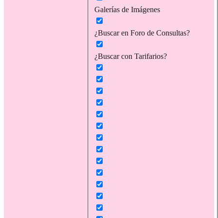
Galerías de Imágenes
¿Buscar en Foro de Consultas?
¿Buscar con Tarifarios?