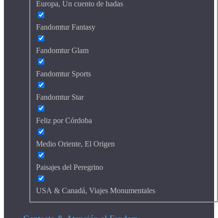
Europa, Un cuento de hadas
Fandomtur Fantasy
Fandomtur Glam
Fandomtur Sports
Fandomtur Star
Feliz por Córdoba
Medio Oriente, El Origen
Paisajes del Peregrino
USA & Canadá, Viajes Monumentales