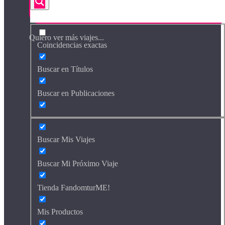
Quiero ver más viajes...
Coincidencias exactas
Buscar en Títulos
Buscar en Publicaciones
Buscar Mis Viajes
Buscar Mi Próximo Viaje
Tienda FandomturME!
Mis Productos