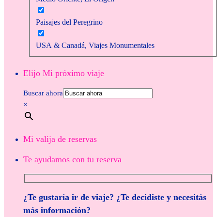
Paisajes del Peregrino
USA & Canadá, Viajes Monumentales
Elijo Mi próximo viaje
Buscar ahora
×
Mi valija de reservas
Te ayudamos con tu reserva
¿Te gustaría ir de viaje? ¿Te decidiste y necesitás
más información?