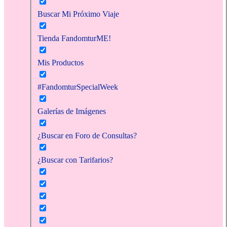
Buscar Mi Próximo Viaje
Tienda FandomturME!
Mis Productos
#FandomturSpecialWeek
Galerías de Imágenes
¿Buscar en Foro de Consultas?
¿Buscar con Tarifarios?