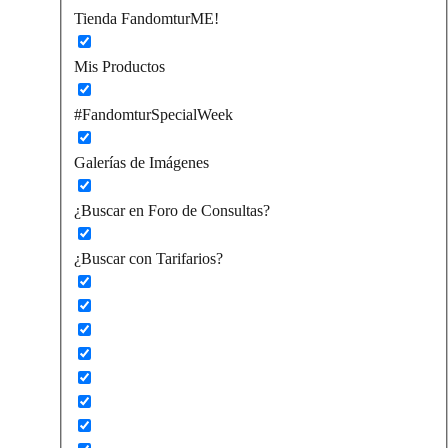
Tienda FandomturME!
Mis Productos
#FandomturSpecialWeek
Galerías de Imágenes
¿Buscar en Foro de Consultas?
¿Buscar con Tarifarios?