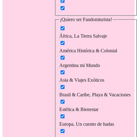
¡Quiero ser Fandomturista!
África, La Tierra Salvaje
América Histórica & Colonial
Argentina mi Mundo
Asia & Viajes Exóticos
Brasil & Caribe, Playa & Vacaciones
Estética & Bienestar
Europa, Un cuento de hadas