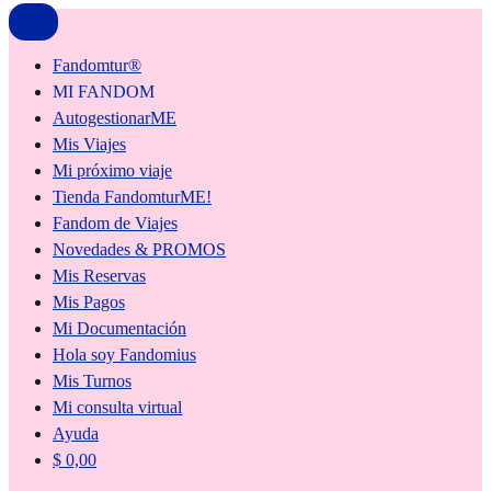
Fandomtur®
MI FANDOM
AutogestionarME
Mis Viajes
Mi próximo viaje
Tienda FandomturME!
Fandom de Viajes
Novedades & PROMOS
Mis Reservas
Mis Pagos
Mi Documentación
Hola soy Fandomius
Mis Turnos
Mi consulta virtual
Ayuda
$
0,00