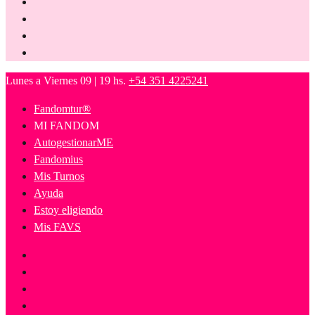
Lunes a Viernes 09 | 19 hs.
+54 351 4225241
Fandomtur®
MI FANDOM
AutogestionarME
Fandomius
Mis Turnos
Ayuda
Estoy eligiendo
Mis FAVS