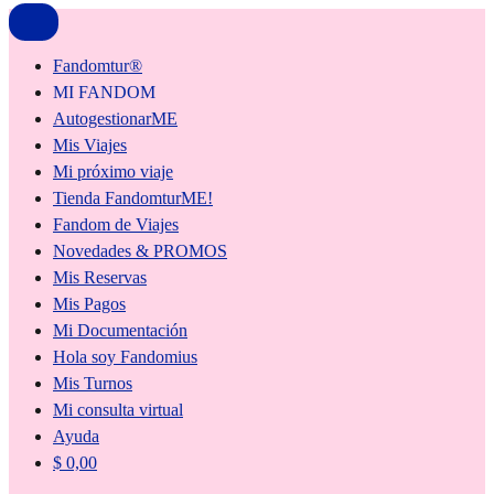
Fandomtur®
MI FANDOM
AutogestionarME
Mis Viajes
Mi próximo viaje
Tienda FandomturME!
Fandom de Viajes
Novedades & PROMOS
Mis Reservas
Mis Pagos
Mi Documentación
Hola soy Fandomius
Mis Turnos
Mi consulta virtual
Ayuda
$
0,00