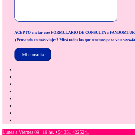
ACEPTO enviar este FORMULARIO DE CONSULTA a FANDOMTUR para la org
¿Pensando en más viajes? Mirá todos los que tenemos para vos: www.f
Lunes a Viernes 09 | 19 hs.
+54 351 4225241