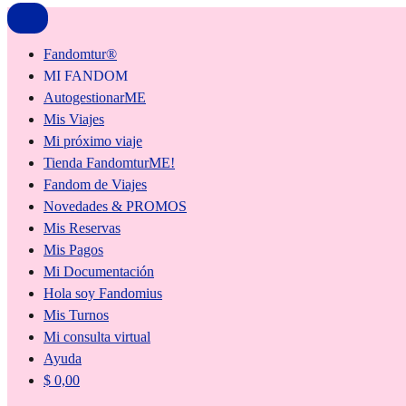
Fandomtur®
MI FANDOM
AutogestionarME
Mis Viajes
Mi próximo viaje
Tienda FandomturME!
Fandom de Viajes
Novedades & PROMOS
Mis Reservas
Mis Pagos
Mi Documentación
Hola soy Fandomius
Mis Turnos
Mi consulta virtual
Ayuda
$
0,00