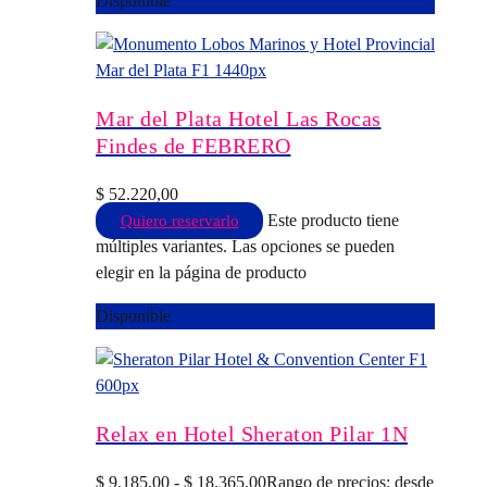
Disponible
Mar del Plata Hotel Las Rocas
Findes de FEBRERO
$
52.220,00
Este producto tiene
Quiero reservarlo
múltiples variantes. Las opciones se pueden
elegir en la página de producto
Disponible
Relax en Hotel Sheraton Pilar 1N
$
9.185,00
-
$
18.365,00
Rango de precios: desde