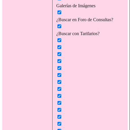
Galerías de Imágenes
¿Buscar en Foro de Consultas?
¿Buscar con Tarifarios?