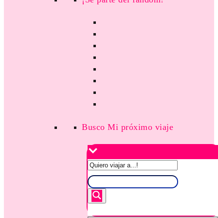
Busco Mi próximo viaje