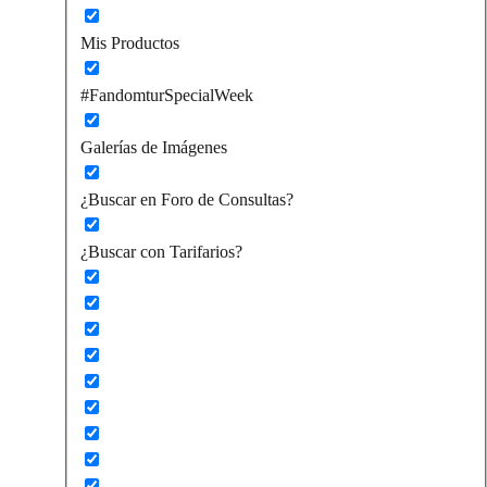
Mis Productos
#FandomturSpecialWeek
Galerías de Imágenes
¿Buscar en Foro de Consultas?
¿Buscar con Tarifarios?