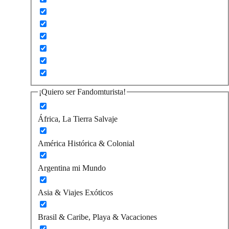
¡Quiero ser Fandomturista!
África, La Tierra Salvaje
América Histórica & Colonial
Argentina mi Mundo
Asia & Viajes Exóticos
Brasil & Caribe, Playa & Vacaciones