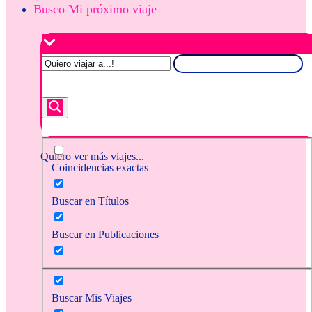
Busco Mi próximo viaje
Quiero ver más viajes...
Coincidencias exactas
Buscar en Títulos
Buscar en Publicaciones
Buscar Mis Viajes