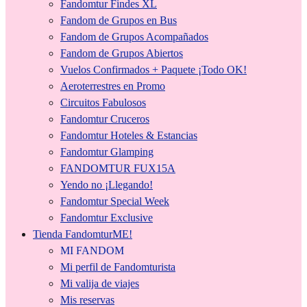
Fandomtur Findes XL
Fandom de Grupos en Bus
Fandom de Grupos Acompañados
Fandom de Grupos Abiertos
Vuelos Confirmados + Paquete ¡Todo OK!
Aeroterrestres en Promo
Circuitos Fabulosos
Fandomtur Cruceros
Fandomtur Hoteles & Estancias
Fandomtur Glamping
FANDOMTUR FUX15A
Yendo no ¡Llegando!
Fandomtur Special Week
Fandomtur Exclusive
Tienda FandomturME!
MI FANDOM
Mi perfil de Fandomturista
Mi valija de viajes
Mis reservas