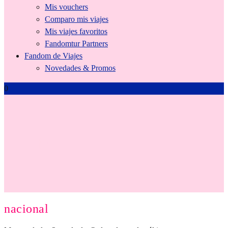
Mis vouchers
Comparo mis viajes
Mis viajes favoritos
Fandomtur Partners
Fandom de Viajes
Novedades & Promos
0
Tienda
nacional