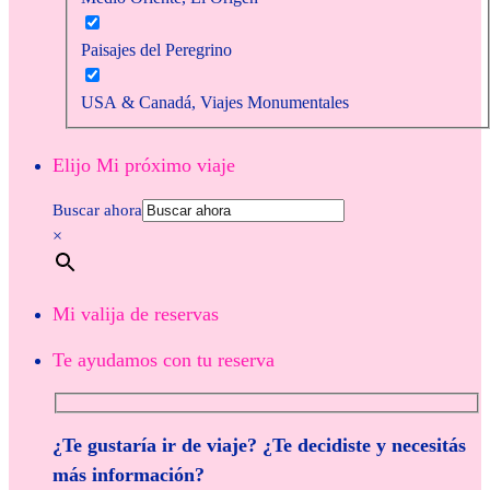
Paisajes del Peregrino
USA & Canadá, Viajes Monumentales
Elijo Mi próximo viaje
Buscar ahora
×
Mi valija de reservas
Te ayudamos con tu reserva
¿Te gustaría ir de viaje? ¿Te decidiste y necesitás
más información?