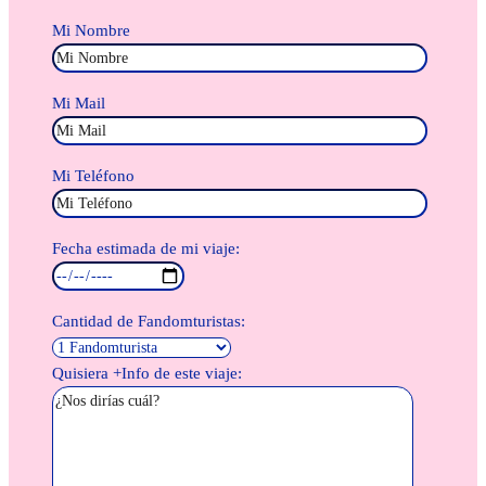
Mi Nombre
Mi Mail
Mi Teléfono
Fecha estimada de mi viaje:
Cantidad de Fandomturistas:
Quisiera +Info de este viaje: