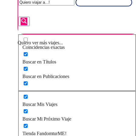
Quiero ver más viajes...
Coincidencias exactas
Buscar en Títulos
Buscar en Publicaciones
Buscar Mis Viajes
Buscar Mi Próximo Viaje
Tienda FandomturME!