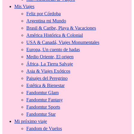
Mis Viajes
Feliz por Córdoba
Argentina mi Mundo
Brasil & Caribe, Playa & Vacaciones
América Histórica & Colonial
USA & Canadá, Viajes Monumentales
Europa, Un cuento de hadas
Medio Oriente, El origen
África, La Tierra Salvaje
Asia & Viajes Exóticos
Paisajes del Peregrino
Estética & Bienestar
Fandomtur Glam
Fandomtur Fantasy
Fandomtur Sports
Fandomtur Star
Mi próximo viaje
Fandom de Vuelos