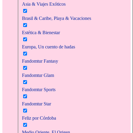
Asia & Viajes Exóticos
Brasil & Caribe, Playa & Vacaciones
Estética & Bienestar
Europa, Un cuento de hadas
Fandomtur Fantasy
Fandomtur Glam
Fandomtur Sports
Fandomtur Star
Feliz por Córdoba
Medio Oriente, El Origen