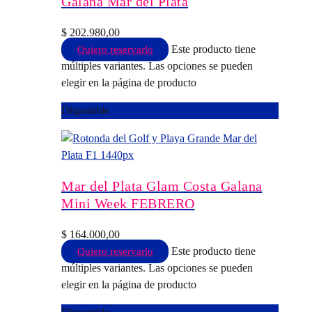
Galana Mar del Plata
$
202.980,00
Este producto tiene
Quiero reservarlo
múltiples variantes. Las opciones se pueden
elegir en la página de producto
Disponible
Mar del Plata Glam Costa Galana
Mini Week FEBRERO
$
164.000,00
Este producto tiene
Quiero reservarlo
múltiples variantes. Las opciones se pueden
elegir en la página de producto