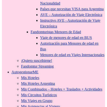
Nacionalidad
Países que necesitan VISA para Argentina
AVE – Autorización de Viaje Electrónica
Instructivo AVE - Autorización de Viaje
Electrónica
Fandomturistas Menores de Edad
Viaje de menores de edad en BUS
Autorización para Menores de edad en
Bus
Menores de edad en Viajes Internacionales
¡Quiero suscribirme!
Fandomtur Streaming
AutogestionarME
Mis Hoteles
Mis Hoteles Argentina
Mis Combinados – Hoteles + Traslados + Actividades
Mis Circuitos Turísticos
Mis Viajes en Grupo
Mis Asistencias al Viajero