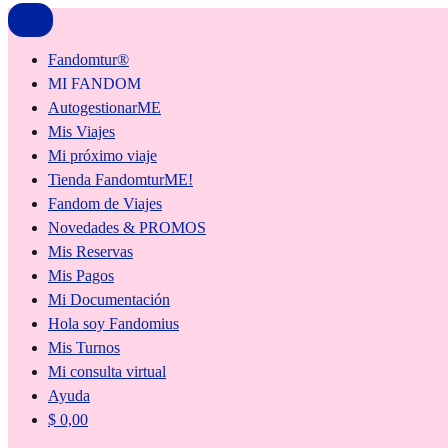
Fandomtur®
MI FANDOM
AutogestionarME
Mis Viajes
Mi próximo viaje
Tienda FandomturME!
Fandom de Viajes
Novedades & PROMOS
Mis Reservas
Mis Pagos
Mi Documentación
Hola soy Fandomius
Mis Turnos
Mi consulta virtual
Ayuda
$
0,00