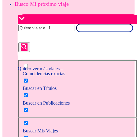
Busco Mi próximo viaje
Quiero ver más viajes...
Coincidencias exactas
Buscar en Títulos
Buscar en Publicaciones
Buscar Mis Viajes