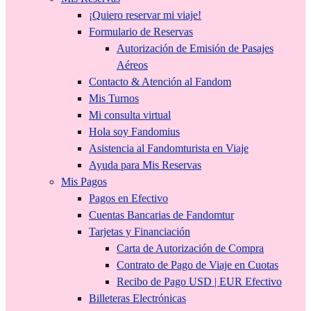
¡Quiero reservar mi viaje!
Formulario de Reservas
Autorización de Emisión de Pasajes
Aéreos
Contacto & Atención al Fandom
Mis Turnos
Mi consulta virtual
Hola soy Fandomius
Asistencia al Fandomturista en Viaje
Ayuda para Mis Reservas
Mis Pagos
Pagos en Efectivo
Cuentas Bancarias de Fandomtur
Tarjetas y Financiación
Carta de Autorización de Compra
Contrato de Pago de Viaje en Cuotas
Recibo de Pago USD | EUR Efectivo
Billeteras Electrónicas