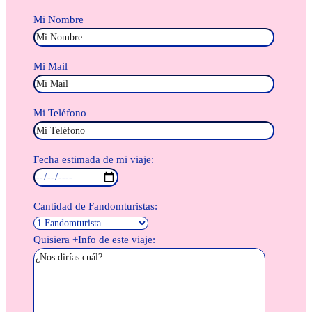
Mi Nombre
Mi Mail
Mi Teléfono
Fecha estimada de mi viaje:
Cantidad de Fandomturistas:
Quisiera +Info de este viaje: