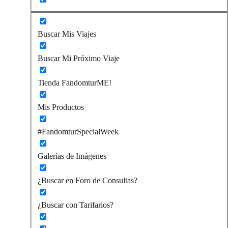
Buscar Mis Viajes
Buscar Mi Próximo Viaje
Tienda FandomturME!
Mis Productos
#FandomturSpecialWeek
Galerías de Imágenes
¿Buscar en Foro de Consultas?
¿Buscar con Tarifarios?