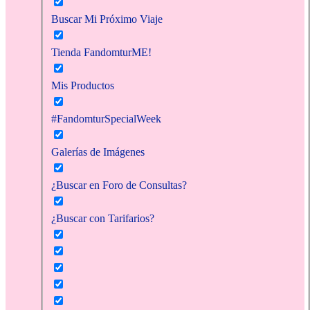
Buscar Mi Próximo Viaje
Tienda FandomturME!
Mis Productos
#FandomturSpecialWeek
Galerías de Imágenes
¿Buscar en Foro de Consultas?
¿Buscar con Tarifarios?