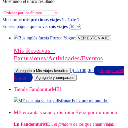
Mostrando el único resultado
Mostrarme
mis próximos viajes 1 - 1 de 1
En esta página quiero ver
mis viajes
VER ESTE VIAJE
Mis Reservas –
Excursiones/Actividades/Eventos
$
2.100,00
Agregar a Mi
Agregarlo a Mis viajes favoritos
Carrito
Agregarlo y compararlo
Tienda FandomturME!
ME encanta viajar y disfrutar Feliz por mi mundo
En FandomturME!
, el
fandom
de los que aman viajar,