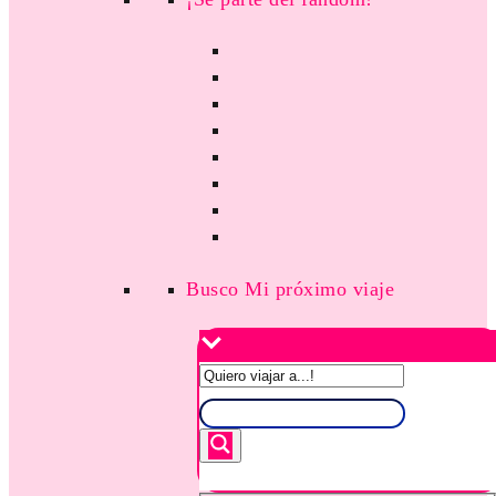
Busco Mi próximo viaje