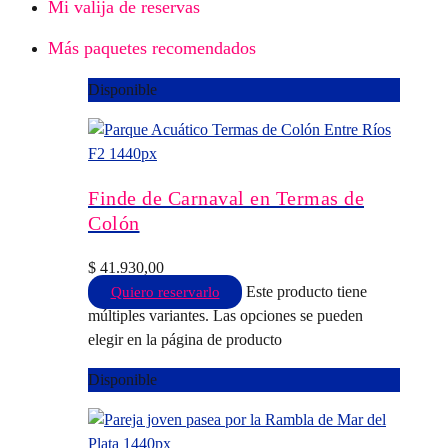
Mi valija de reservas
Más paquetes recomendados
Disponible
Finde de Carnaval en Termas de
Colón
$
41.930,00
Este producto tiene
Quiero reservarlo
múltiples variantes. Las opciones se pueden
elegir en la página de producto
Disponible