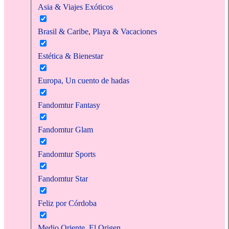
Asia & Viajes Exóticos
Brasil & Caribe, Playa & Vacaciones
Estética & Bienestar
Europa, Un cuento de hadas
Fandomtur Fantasy
Fandomtur Glam
Fandomtur Sports
Fandomtur Star
Feliz por Córdoba
Medio Oriente, El Origen