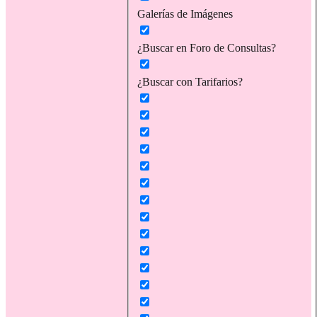
Galerías de Imágenes
¿Buscar en Foro de Consultas?
¿Buscar con Tarifarios?