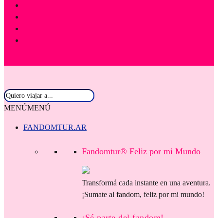
MENÚ
MENÚ
FANDOMTUR.AR
Fandomtur® Feliz por mi Mundo
Transformá cada instante en una aventura.
¡Sumate al fandom, feliz por mi mundo!
¡Sé parte del fandom!