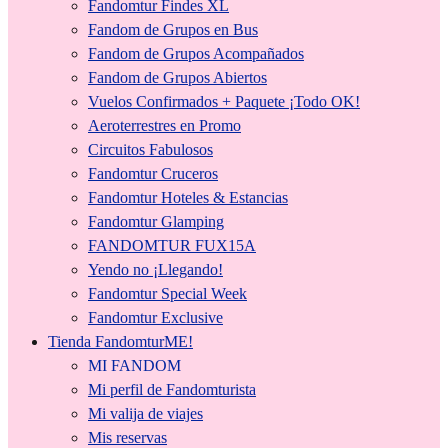
Fandomtur Findes XL
Fandom de Grupos en Bus
Fandom de Grupos Acompañados
Fandom de Grupos Abiertos
Vuelos Confirmados + Paquete ¡Todo OK!
Aeroterrestres en Promo
Circuitos Fabulosos
Fandomtur Cruceros
Fandomtur Hoteles & Estancias
Fandomtur Glamping
FANDOMTUR FUX15A
Yendo no ¡Llegando!
Fandomtur Special Week
Fandomtur Exclusive
Tienda FandomturME!
MI FANDOM
Mi perfil de Fandomturista
Mi valija de viajes
Mis reservas