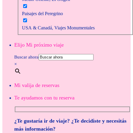
Paisajes del Peregrino
USA & Canadá, Viajes Monumentales
Elijo Mi próximo viaje
Buscar ahora
×
Mi valija de reservas
Te ayudamos con tu reserva
¿Te gustaría ir de viaje? ¿Te decidiste y necesitás
más información?