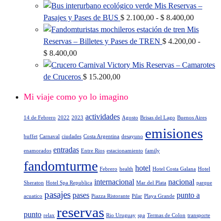
de
Mis Reservas –
precios:
Rango
Pasajes y Pases de BUS
$
2.100,00
-
$
8.400,00
desde
de
Mis
$ 2.100,00
precios:
Reservas – Billetes y Pases de TREN
$
4.200,00
-
Rango
hasta
desde
$
8.400,00
de
$ 12.600,00
$ 2.100,
Mis Reservas – Camarotes
precios:
hasta
de Cruceros
$
15.200,00
desde
$ 8.400,
Mi viaje como yo lo imagino
$ 4.200,00
hasta
actividades
14 de Febrero
2022
2023
Agosto
Brisas del Lago
Buenos Aires
$ 8.400,00
emisiones
buffet
Carnaval
ciudades
Costa Argentina
desayuno
entradas
enamorados
Entre Rios
estacionamiento
family
fandomturme
hotel
Febrero
health
Hotel Costa Galana
Hotel
internacional
nacional
Sheraton
Hotel Spa Republica
Mar del Plata
parque
pasajes
pases
punto a
acuatico
Piazza Ristorante
Pilar
Playa Grande
reservas
punto
relax
Rio Uruguay
spa
Termas de Colon
transporte