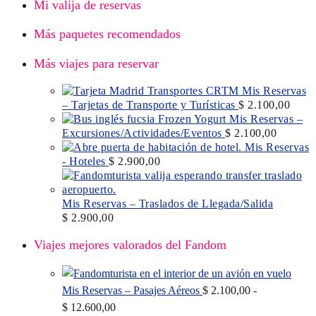
Mi valija de reservas
Más paquetes recomendados
Más viajes para reservar
Mis Reservas
– Tarjetas de Transporte y Turísticas
$
2.100,00
Mis Reservas –
Excursiones/Actividades/Eventos
$
2.100,00
Mis Reservas
- Hoteles
$
2.900,00
Mis Reservas – Traslados de Llegada/Salida
$
2.900,00
Viajes mejores valorados del Fandom
Mis Reservas – Pasajes Aéreos
$
2.100,00
-
Rango
$
12.600,00