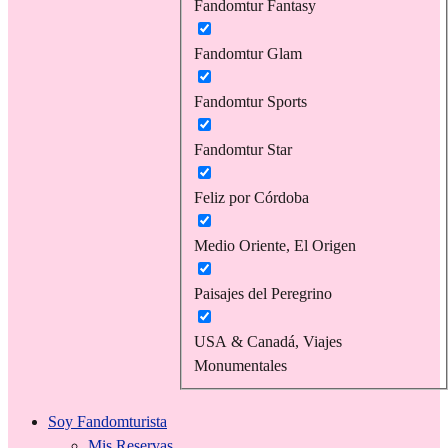
Fandomtur Fantasy
Fandomtur Glam
Fandomtur Sports
Fandomtur Star
Feliz por Córdoba
Medio Oriente, El Origen
Paisajes del Peregrino
USA & Canadá, Viajes
Monumentales
Soy Fandomturista
Mis Reservas