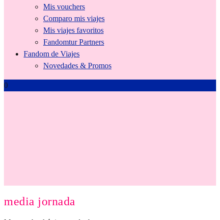
Mis vouchers
Comparo mis viajes
Mis viajes favoritos
Fandomtur Partners
Fandom de Viajes
Novedades & Promos
0
Tienda
media jornada