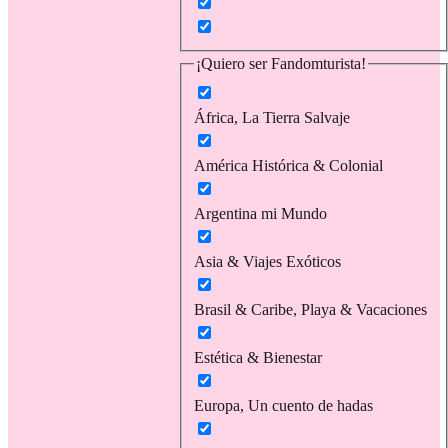
¡Quiero ser Fandomturista!
África, La Tierra Salvaje
América Histórica & Colonial
Argentina mi Mundo
Asia & Viajes Exóticos
Brasil & Caribe, Playa & Vacaciones
Estética & Bienestar
Europa, Un cuento de hadas