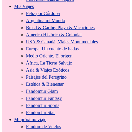
Mis Viajes
Feliz por Córdoba
Argentina mi Mundo
Brasil & Caribe, Playa & Vacaciones
América Histórica & Colonial
USA & Canadá, Viajes Monumentales
Europa, Un cuento de hadas
Medio Oriente, El origen
África, La Tierra Salvaje
Asia & Viajes Exóticos
Paisajes del Peregrino
Estética & Bienestar
Fandomtur Glam
Fandomtur Fantasy
Fandomtur Sports
Fandomtur Star
Mi próximo viaje
Fandom de Vuelos