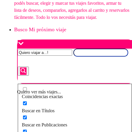
podés buscar, elegir y marcar tus viajes favoritos, armar tu
lista de deseos, compararlos, agregarlos al carrito y reservarlos
fácilmente. Todo lo vos necesitás para viajar.
Busco Mi próximo viaje
Quiero ver más viajes...
Coincidencias exactas
Buscar en Títulos
Buscar en Publicaciones