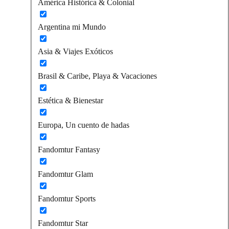
América Histórica & Colonial
Argentina mi Mundo
Asia & Viajes Exóticos
Brasil & Caribe, Playa & Vacaciones
Estética & Bienestar
Europa, Un cuento de hadas
Fandomtur Fantasy
Fandomtur Glam
Fandomtur Sports
Fandomtur Star