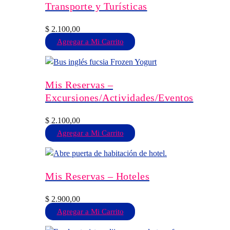
Transporte y Turísticas
producto
Las
$ 18.365,00
opciones
$
2.100,00
se
Agregar a Mi Carrito
pueden
elegir
en
Mis Reservas –
la
Excursiones/Actividades/Eventos
página
de
$
2.100,00
producto
Agregar a Mi Carrito
Mis Reservas – Hoteles
$
2.900,00
Agregar a Mi Carrito