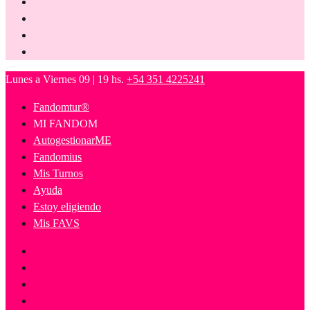
Lunes a Viernes 09 | 19 hs.
+54 351 4225241
Fandomtur®
MI FANDOM
AutogestionarME
Fandomius
Mis Turnos
Ayuda
Estoy eligiendo
Mis FAVS