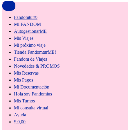
Fandomtur®
MI FANDOM
AutogestionarME
Mis Viajes
Mi próximo viaje
Tienda FandomturME!
Fandom de Viajes
Novedades & PROMOS
Mis Reservas
Mis Pagos
Mi Documentación
Hola soy Fandomius
Mis Turnos
Mi consulta virtual
Ayuda
$
0,00