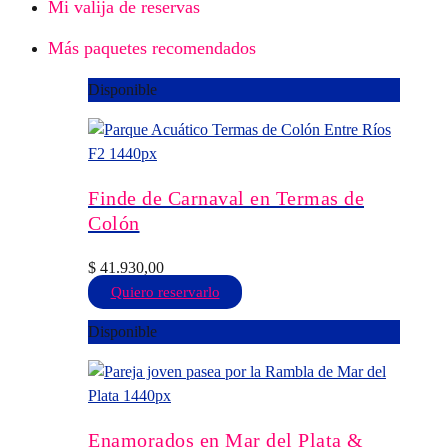
Mi valija de reservas
Más paquetes recomendados
Disponible
Finde de Carnaval en Termas de
Colón
$
41.930,00
Este
Quiero reservarlo
producto
Disponible
tiene
múltiples
variantes.
Las
opciones
Enamorados en Mar del Plata &