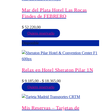
Las
opciones
Mar del Plata Hotel Las Rocas
se
Findes de FEBRERO
pueden
elegir
$
52.220,00
en
Este
Quiero reservarlo
la
producto
Disponible
página
tiene
de
múltiples
producto
variantes.
Las
opciones
Relax en Hotel Sheraton Pilar 1N
se
pueden
Rango
$
9.185,00
-
$
18.365,00
elegir
Este
de
Quiero reservarlo
en
producto
precios:
la
tiene
desde
página
múltiples
$ 9.185,00
Mis Reservas – Tarjetas de
de
variantes.
hasta