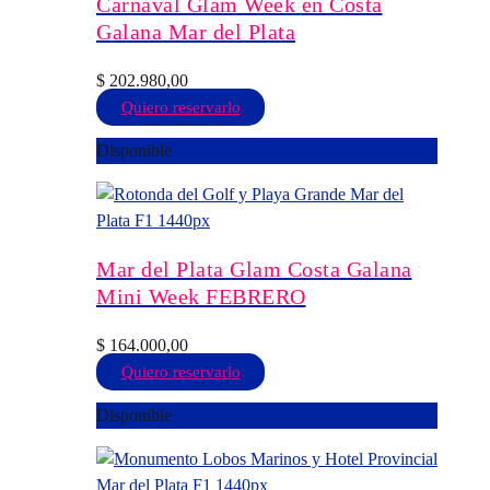
Carnaval Glam Week en Costa
opciones
Galana Mar del Plata
se
pueden
$
202.980,00
elegir
Este
Quiero reservarlo
en
producto
Disponible
la
tiene
página
múltiples
de
variantes.
producto
Las
opciones
Mar del Plata Glam Costa Galana
se
Mini Week FEBRERO
pueden
elegir
$
164.000,00
en
Este
Quiero reservarlo
la
producto
Disponible
página
tiene
de
múltiples
producto
variantes.