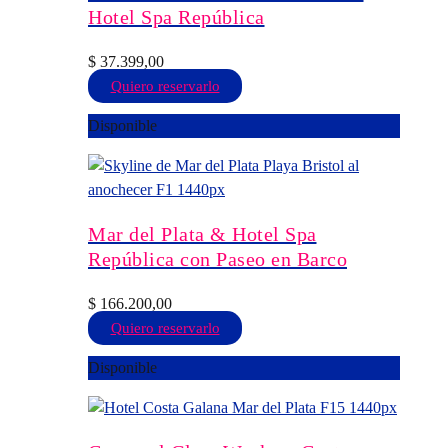
se
Hotel Spa República
pueden
elegir
$
37.399,00
en
Este
Quiero reservarlo
la
producto
Disponible
página
tiene
de
múltiples
producto
variantes.
Las
opciones
Mar del Plata & Hotel Spa
se
República con Paseo en Barco
pueden
elegir
$
166.200,00
en
Este
Quiero reservarlo
la
producto
Disponible
página
tiene
de
múltiples
producto
variantes.
Las