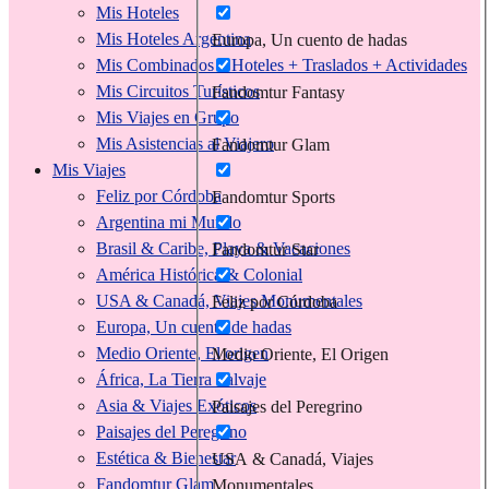
Mis Hoteles
Mis Hoteles Argentina
Europa, Un cuento de hadas
Mis Combinados – Hoteles + Traslados + Actividades
Mis Circuitos Turísticos
Fandomtur Fantasy
Mis Viajes en Grupo
Mis Asistencias al Viajero
Fandomtur Glam
Mis Viajes
Feliz por Córdoba
Fandomtur Sports
Argentina mi Mundo
Brasil & Caribe, Playa & Vacaciones
Fandomtur Star
América Histórica & Colonial
USA & Canadá, Viajes Monumentales
Feliz por Córdoba
Europa, Un cuento de hadas
Medio Oriente, El origen
Medio Oriente, El Origen
África, La Tierra Salvaje
Asia & Viajes Exóticos
Paisajes del Peregrino
Paisajes del Peregrino
Estética & Bienestar
USA & Canadá, Viajes
Fandomtur Glam
Monumentales