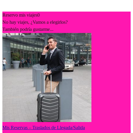
Reservo mis viajes
0
No hay viajes, ¿Vamos a elegirlos?
También podría gustarme...
Mis Reservas – Traslados de Llegada/Salida