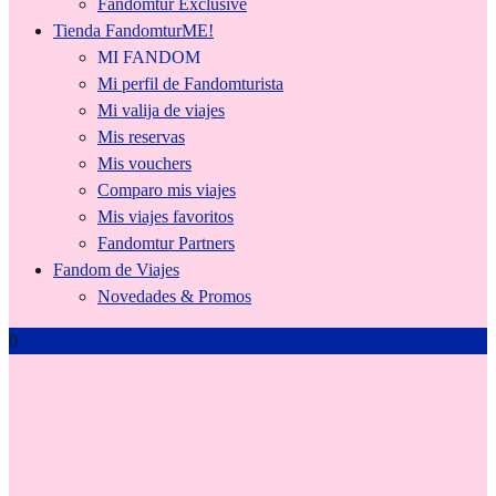
Fandomtur Exclusive
Tienda FandomturME!
MI FANDOM
Mi perfil de Fandomturista
Mi valija de viajes
Mis reservas
Mis vouchers
Comparo mis viajes
Mis viajes favoritos
Fandomtur Partners
Fandom de Viajes
Novedades & Promos
0
Tienda