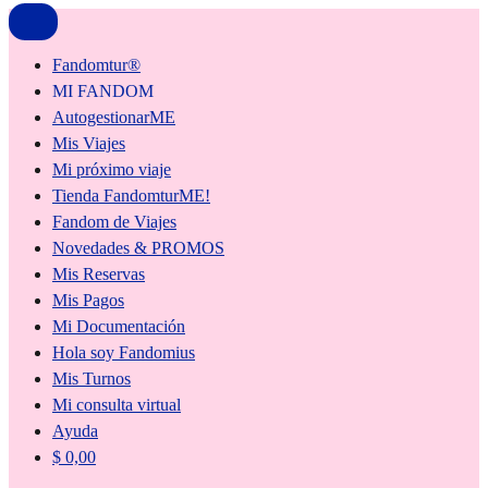
Fandomtur®
MI FANDOM
AutogestionarME
Mis Viajes
Mi próximo viaje
Tienda FandomturME!
Fandom de Viajes
Novedades & PROMOS
Mis Reservas
Mis Pagos
Mi Documentación
Hola soy Fandomius
Mis Turnos
Mi consulta virtual
Ayuda
$
0,00