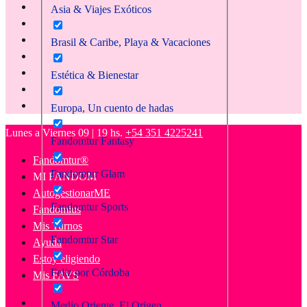
Asia & Viajes Exóticos
Brasil & Caribe, Playa & Vacaciones
Estética & Bienestar
Europa, Un cuento de hadas
Lunes a Viernes 09 | 19 hs.
+54 351 4225241
Fandomtur Fantasy
Fandomtur®
Fandomtur Glam
MI FANDOM
AutogestionarME
Fandomtur Sports
Fandomius
Mis Turnos
Fandomtur Star
Ayuda
Estoy eligiendo
Feliz por Córdoba
Mis FAVS
Medio Oriente, El Origen