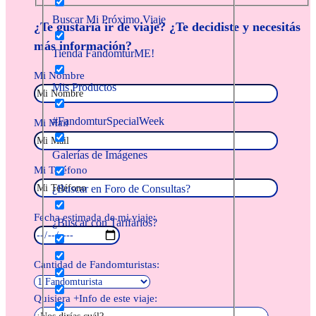
Buscar Mi Próximo Viaje
¿Te gustaría ir de viaje? ¿Te decidiste y necesitás
más información?
Tienda FandomturME!
Mi Nombre
Mis Productos
#FandomturSpecialWeek
Mi Mail
Galerías de Imágenes
Mi Teléfono
¿Buscar en Foro de Consultas?
Fecha estimada de mi viaje:
¿Buscar con Tarifarios?
Cantidad de Fandomturistas:
Quisiera +Info de este viaje: