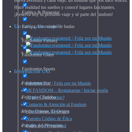
nueva aventura y cada viaje, un instante que nos hace felices.
Hacé realidad tus sueños y conocé lugares fascinantes.
Estética & Bienestar
¡Reservá hoy tu próximo viaje y sé parte del fandom!
Un café, ¿otro viaje?
Europa, Un cuento de hadas
Fandomtur Fantasy
Fandomtur Glam
Fandomtur Sports
Información Útil
Fandomtur Star
Fandomtur.ar | Feliz por mi Mundo
MI FANDOM – Registrarme | Iniciar sesión
Feliz por Córdoba
¿Qué es Fandomtur?
Contacto & Atención al Fandom
Medio Oriente, El Origen
Condiciones Generales
Nuestro Código de Ética
Paisajes del Peregrino
Política de Privacidad