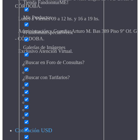
Tienda FandomturME!
CÓRDOBA.
Mis Productos
Lunes a Viernes 09 a 12 hs. y 16 a 19 hs.
Administración y Guardia: Arturo M. Bas 389 Piso 9° Of. G
#FandomturSpecialWeek
- CÓRDOBA.
Galerías de Imágenes
Exclusivo Atención Virtual.
¿Buscar en Foro de Consultas?
¿Buscar con Tarifarios?
Cotización USD