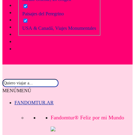
Paisajes del Peregrino
USA & Canadá, Viajes Monumentales
MENÚ
MENÚ
FANDOMTUR.AR
Fandomtur® Feliz por mi Mundo