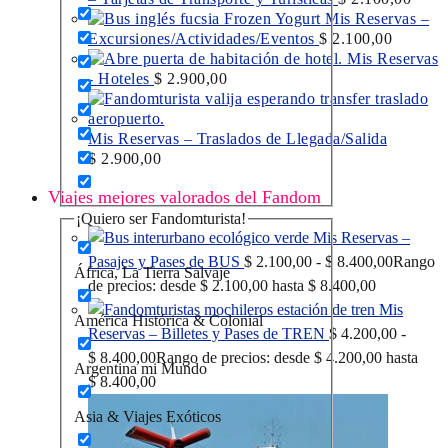
Mis Reservas –
Excursiones/Actividades/Eventos
$
2.100,00
Mis Reservas
- Hoteles
$
2.900,00
Mis Reservas – Traslados de Llegada/Salida
$
2.900,00
Viajes mejores valorados del Fandom
¡Quiero ser Fandomturista!
Mis Reservas –
Pasajes y Pases de BUS
$
2.100,00
-
$
8.400,00
Rango
África, La Tierra Salvaje
de precios: desde $ 2.100,00 hasta $ 8.400,00
Mis
América Histórica & Colonial
Reservas – Billetes y Pases de TREN
$
4.200,00
-
$
8.400,00
Rango de precios: desde $ 4.200,00 hasta
Argentina mi Mundo
$ 8.400,00
Asia & Viajes Exóticos