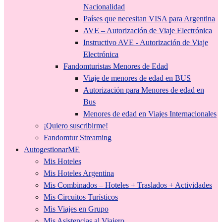
Nacionalidad
Países que necesitan VISA para Argentina
AVE – Autorización de Viaje Electrónica
Instructivo AVE - Autorización de Viaje
Electrónica
Fandomturistas Menores de Edad
Viaje de menores de edad en BUS
Autorización para Menores de edad en
Bus
Menores de edad en Viajes Internacionales
¡Quiero suscribirme!
Fandomtur Streaming
AutogestionarME
Mis Hoteles
Mis Hoteles Argentina
Mis Combinados – Hoteles + Traslados + Actividades
Mis Circuitos Turísticos
Mis Viajes en Grupo
Mis Asistencias al Viajero