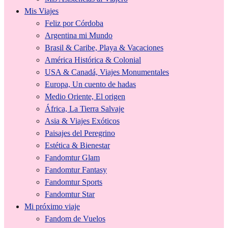
Mis Viajes
Feliz por Córdoba
Argentina mi Mundo
Brasil & Caribe, Playa & Vacaciones
América Histórica & Colonial
USA & Canadá, Viajes Monumentales
Europa, Un cuento de hadas
Medio Oriente, El origen
África, La Tierra Salvaje
Asia & Viajes Exóticos
Paisajes del Peregrino
Estética & Bienestar
Fandomtur Glam
Fandomtur Fantasy
Fandomtur Sports
Fandomtur Star
Mi próximo viaje
Fandom de Vuelos