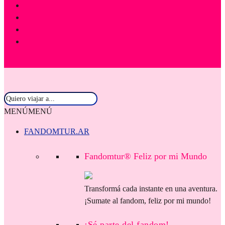
MENÚ
MENÚ
FANDOMTUR.AR
Fandomtur® Feliz por mi Mundo
Transformá cada instante en una aventura.
¡Sumate al fandom, feliz por mi mundo!
¡Sé parte del fandom!