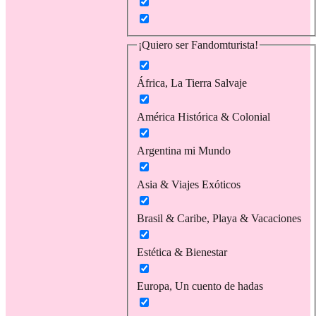
¡Quiero ser Fandomturista!
África, La Tierra Salvaje
América Histórica & Colonial
Argentina mi Mundo
Asia & Viajes Exóticos
Brasil & Caribe, Playa & Vacaciones
Estética & Bienestar
Europa, Un cuento de hadas