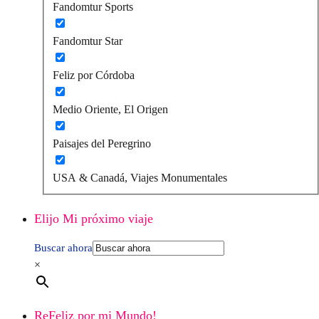
Fandomtur Sports
Fandomtur Star
Feliz por Córdoba
Medio Oriente, El Origen
Paisajes del Peregrino
USA & Canadá, Viajes Monumentales
Elijo Mi próximo viaje
Buscar ahora
×
ReFeliz por mi Mundo!