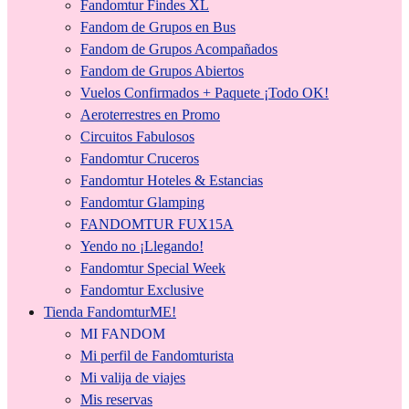
Fandomtur Findes XL
Fandom de Grupos en Bus
Fandom de Grupos Acompañados
Fandom de Grupos Abiertos
Vuelos Confirmados + Paquete ¡Todo OK!
Aeroterrestres en Promo
Circuitos Fabulosos
Fandomtur Cruceros
Fandomtur Hoteles & Estancias
Fandomtur Glamping
FANDOMTUR FUX15A
Yendo no ¡Llegando!
Fandomtur Special Week
Fandomtur Exclusive
Tienda FandomturME!
MI FANDOM
Mi perfil de Fandomturista
Mi valija de viajes
Mis reservas