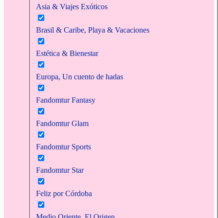
Asia & Viajes Exóticos
Brasil & Caribe, Playa & Vacaciones
Estética & Bienestar
Europa, Un cuento de hadas
Fandomtur Fantasy
Fandomtur Glam
Fandomtur Sports
Fandomtur Star
Feliz por Córdoba
Medio Oriente, El Origen