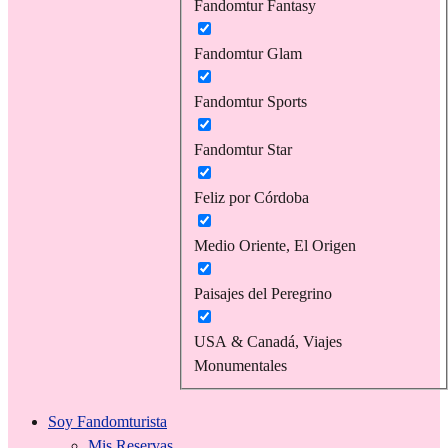
Fandomtur Fantasy
Fandomtur Glam
Fandomtur Sports
Fandomtur Star
Feliz por Córdoba
Medio Oriente, El Origen
Paisajes del Peregrino
USA & Canadá, Viajes
Monumentales
Soy Fandomturista
Mis Reservas