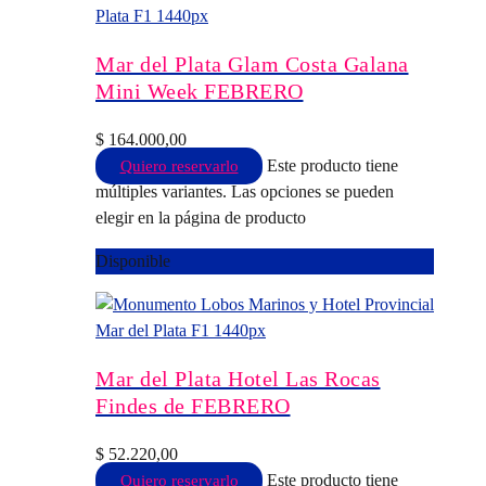
Mar del Plata Glam Costa Galana
Mini Week FEBRERO
$
164.000,00
Este producto tiene
Quiero reservarlo
múltiples variantes. Las opciones se pueden
elegir en la página de producto
Disponible
Mar del Plata Hotel Las Rocas
Findes de FEBRERO
$
52.220,00
Este producto tiene
Quiero reservarlo