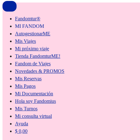
Fandomtur®
MI FANDOM
AutogestionarME
Mis Viajes
Mi próximo viaje
Tienda FandomturME!
Fandom de Viajes
Novedades & PROMOS
Mis Reservas
Mis Pagos
Mi Documentación
Hola soy Fandomius
Mis Turnos
Mi consulta virtual
Ayuda
$
0,00