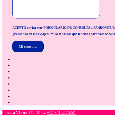
ACEPTO enviar este FORMULARIO DE CONSULTA a FANDOMTUR para la org
¿Pensando en más viajes? Mirá todos los que tenemos para vos: www.f
Lunes a Viernes 09 | 19 hs.
+54 351 4225241