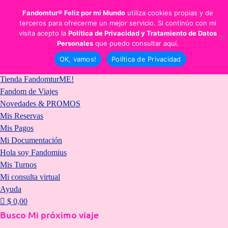
Fandomtur® Feliz por mi Mundo
utiliza cookies propias y de
Fandomtur®
terceros para ofrecerme un mejor servicio. Si continúo con mi
MI FANDOM
visita acepto la
Política de Privacidad y Tratamiento de Datos
AutogestionarME
Personales
que puedo consultar aquí.
Mis Viajes
OK, vamos!
Política de Privacidad
Mi próximo viaje
Tienda FandomturME!
Fandom de Viajes
Novedades & PROMOS
Mis Reservas
Mis Pagos
Mi Documentación
Hola soy Fandomius
Mis Turnos
Mi consulta virtual
Ayuda
$
0,00
Busco Mi próximo viaje