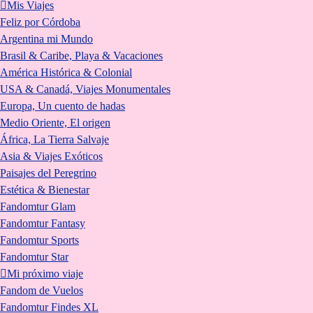
Mis Viajes
Feliz por Córdoba
Argentina mi Mundo
Brasil & Caribe, Playa & Vacaciones
América Histórica & Colonial
USA & Canadá, Viajes Monumentales
Europa, Un cuento de hadas
Medio Oriente, El origen
África, La Tierra Salvaje
Asia & Viajes Exóticos
Paisajes del Peregrino
Estética & Bienestar
Fandomtur Glam
Fandomtur Fantasy
Fandomtur Sports
Fandomtur Star
Mi próximo viaje
Fandom de Vuelos
Fandomtur Findes XL