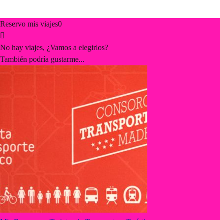
Reservo mis viajes
0
No hay viajes, ¿Vamos a elegirlos?
También podría gustarme...