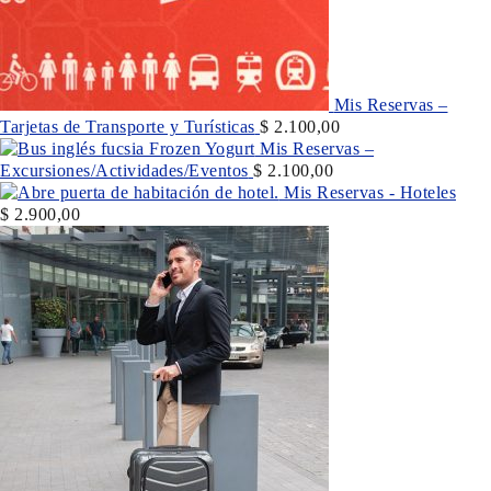
Mis Reservas –
Tarjetas de Transporte y Turísticas
$
2.100,00
Mis Reservas –
Excursiones/Actividades/Eventos
$
2.100,00
Mis Reservas - Hoteles
$
2.900,00