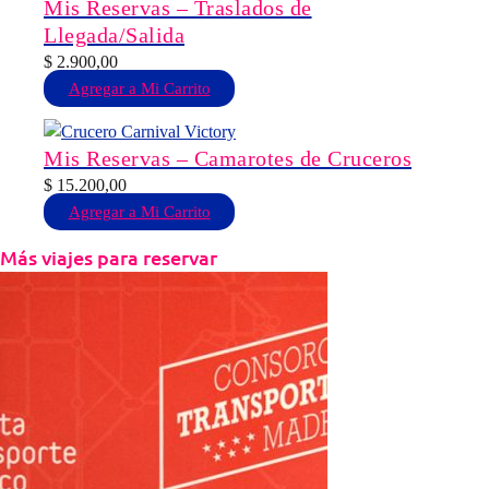
Mis Reservas – Traslados de
Llegada/Salida
$
2.900,00
Agregar a Mi Carrito
Mis Reservas – Camarotes de Cruceros
$
15.200,00
Agregar a Mi Carrito
Más viajes para reservar