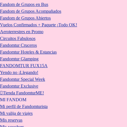
Fandom de Grupos en Bus
Fandom de Grupos Acompañados
Fandom de Grupos Abiertos
Vuelos Confirmados + Paquete ¡Todo OK!
Aeroterrestres en Promo
Circuitos Fabulosos
Fandomtur Cruceros
Fandomtur Hoteles & Estancias
Fandomtur Glamping
FANDOMTUR FUX15A
Yendo no ¡Llegando!
Fandomtur Special Week
Fandomtur Exclusive
Tienda FandomturME!
MI FANDOM
Mi perfil de Fandomturista
Mi valija de viajes
Mis reservas
Mis vouchers