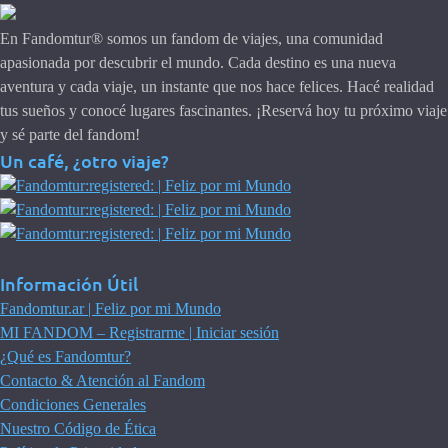
En Fandomtur® somos un fandom de viajes, una comunidad
apasionada por descubrir el mundo. Cada destino es una nueva
aventura y cada viaje, un instante que nos hace felices. Hacé realidad
tus sueños y conocé lugares fascinantes. ¡Reservá hoy tu próximo viaje
y sé parte del fandom!
Un café, ¿otro viaje?
Información Útil
Fandomtur.ar | Feliz por mi Mundo
MI FANDOM – Registrarme | Iniciar sesión
¿Qué es Fandomtur?
Contacto & Atención al Fandom
Condiciones Generales
Nuestro Código de Ética