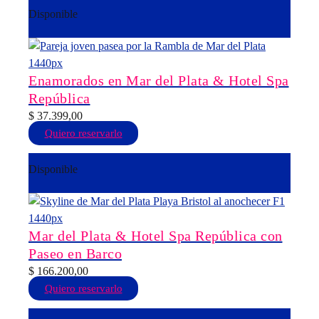
tiene
Disponible
múltiples
variantes.
Las
Enamorados en Mar del Plata & Hotel Spa
opciones
República
se
pueden
$
37.399,00
elegir
Este
Quiero reservarlo
en
producto
la
tiene
Disponible
página
múltiples
de
variantes.
producto
Las
Mar del Plata & Hotel Spa República con
opciones
Paseo en Barco
se
pueden
$
166.200,00
elegir
Este
Quiero reservarlo
en
producto