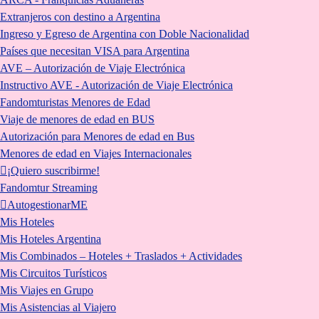
Extranjeros con destino a Argentina
Ingreso y Egreso de Argentina con Doble Nacionalidad
Países que necesitan VISA para Argentina
AVE – Autorización de Viaje Electrónica
Instructivo AVE - Autorización de Viaje Electrónica
Fandomturistas Menores de Edad
Viaje de menores de edad en BUS
Autorización para Menores de edad en Bus
Menores de edad en Viajes Internacionales
¡Quiero suscribirme!
Fandomtur Streaming
AutogestionarME
Mis Hoteles
Mis Hoteles Argentina
Mis Combinados – Hoteles + Traslados + Actividades
Mis Circuitos Turísticos
Mis Viajes en Grupo
Mis Asistencias al Viajero