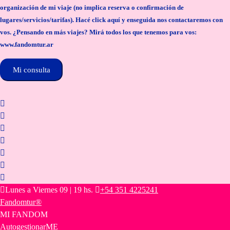
organización de mi viaje (no implica reserva o confirmación de
lugares/servicios/tarifas). Hacé click aquí y enseguida nos contactaremos con
vos. ¿Pensando en más viajes? Mirá todos los que tenemos para vos:
www.fandomtur.ar
Lunes a Viernes 09 | 19 hs.
+54 351 4225241
Fandomtur®
MI FANDOM
AutogestionarME