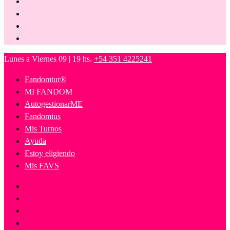
Lunes a Viernes 09 | 19 hs.
+54 351 4225241
Fandomtur®
MI FANDOM
AutogestionarME
Fandomius
Mis Turnos
Ayuda
Estoy eligiendo
Mis FAVS