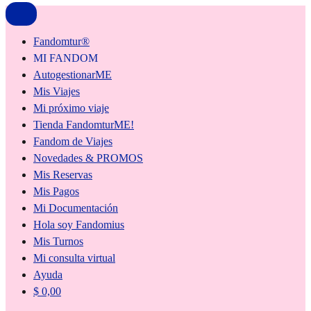
Fandomtur®
MI FANDOM
AutogestionarME
Mis Viajes
Mi próximo viaje
Tienda FandomturME!
Fandom de Viajes
Novedades & PROMOS
Mis Reservas
Mis Pagos
Mi Documentación
Hola soy Fandomius
Mis Turnos
Mi consulta virtual
Ayuda
$
0,00