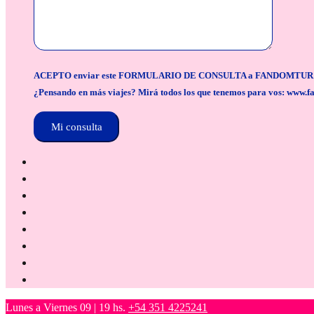
ACEPTO enviar este FORMULARIO DE CONSULTA a FANDOMTUR para la org
¿Pensando en más viajes? Mirá todos los que tenemos para vos: www.f
Lunes a Viernes 09 | 19 hs.
+54 351 4225241