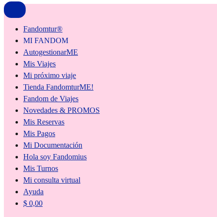
Fandomtur®
MI FANDOM
AutogestionarME
Mis Viajes
Mi próximo viaje
Tienda FandomturME!
Fandom de Viajes
Novedades & PROMOS
Mis Reservas
Mis Pagos
Mi Documentación
Hola soy Fandomius
Mis Turnos
Mi consulta virtual
Ayuda
$
0,00