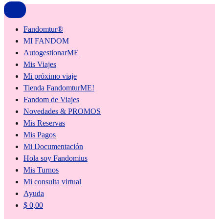
Fandomtur®
MI FANDOM
AutogestionarME
Mis Viajes
Mi próximo viaje
Tienda FandomturME!
Fandom de Viajes
Novedades & PROMOS
Mis Reservas
Mis Pagos
Mi Documentación
Hola soy Fandomius
Mis Turnos
Mi consulta virtual
Ayuda
$
0,00