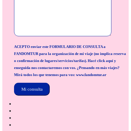
ACEPTO enviar este FORMULARIO DE CONSULTA a
FANDOMTUR para la organización de mi viaje (no implica reserva
o confirmación de lugares/servicios/tarifas). Hacé click aquí y
enseguida nos contactaremos con vos. ¿Pensando en más viajes?
Mirá todos los que tenemos para vos: www.fandomtur.ar