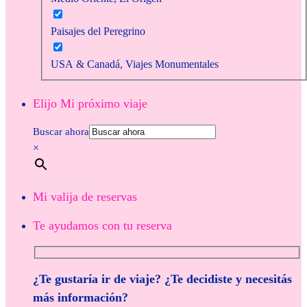
Paisajes del Peregrino
USA & Canadá, Viajes Monumentales
Elijo Mi próximo viaje
Buscar ahora
×
Mi valija de reservas
Te ayudamos con tu reserva
¿Te gustaría ir de viaje? ¿Te decidiste y necesitás
más información?