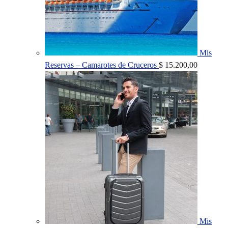
Mis
Reservas – Camarotes de Cruceros
$
15.200,00
Mis