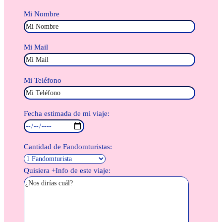
Mi Nombre
Mi Mail
Mi Teléfono
Fecha estimada de mi viaje:
Cantidad de Fandomturistas:
Quisiera +Info de este viaje: