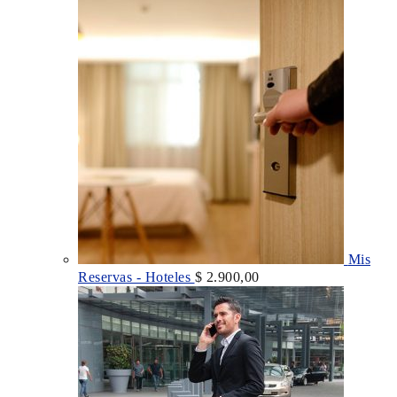
Mis
Reservas - Hoteles
$
2.900,00