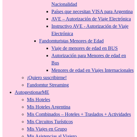
Nacionalidad
Países que necesitan VISA para Argentina
AVE – Autorización de Viaje Electrónica
Instructivo AVE - Autorización de Viaje
Electrónica
Fandomturistas Menores de Edad
Viaje de menores de edad en BUS
Autorización para Menores de edad en
Bus
Menores de edad en Viajes Internacionales
¡Quiero suscribirme!
Fandomtur Streaming
AutogestionarME
Mis Hoteles
Mis Hoteles Argentina
Mis Combinados – Hoteles + Traslados + Actividades
Mis Circuitos Turísticos
Mis Viajes en Grupo
Mis Asistencias al Viajero