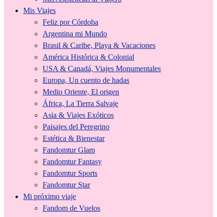
Mis Viajes
Feliz por Córdoba
Argentina mi Mundo
Brasil & Caribe, Playa & Vacaciones
América Histórica & Colonial
USA & Canadá, Viajes Monumentales
Europa, Un cuento de hadas
Medio Oriente, El origen
África, La Tierra Salvaje
Asia & Viajes Exóticos
Paisajes del Peregrino
Estética & Bienestar
Fandomtur Glam
Fandomtur Fantasy
Fandomtur Sports
Fandomtur Star
Mi próximo viaje
Fandom de Vuelos