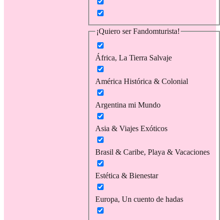
¡Quiero ser Fandomturista!
África, La Tierra Salvaje
América Histórica & Colonial
Argentina mi Mundo
Asia & Viajes Exóticos
Brasil & Caribe, Playa & Vacaciones
Estética & Bienestar
Europa, Un cuento de hadas