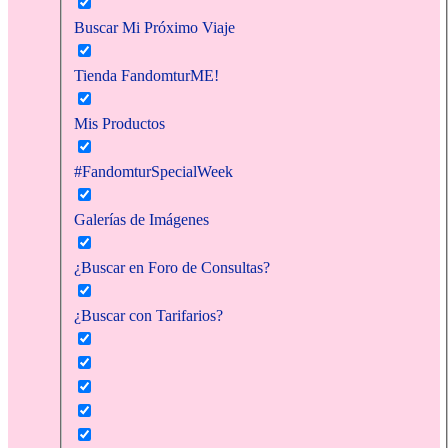
Buscar Mi Próximo Viaje
Tienda FandomturME!
Mis Productos
#FandomturSpecialWeek
Galerías de Imágenes
¿Buscar en Foro de Consultas?
¿Buscar con Tarifarios?