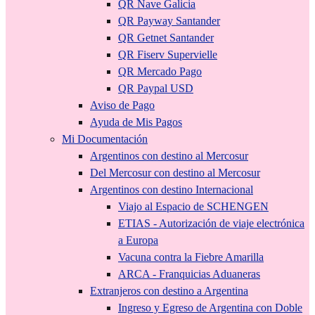
QR Nave Galicia
QR Payway Santander
QR Getnet Santander
QR Fiserv Supervielle
QR Mercado Pago
QR Paypal USD
Aviso de Pago
Ayuda de Mis Pagos
Mi Documentación
Argentinos con destino al Mercosur
Del Mercosur con destino al Mercosur
Argentinos con destino Internacional
Viajo al Espacio de SCHENGEN
ETIAS - Autorización de viaje electrónica
a Europa
Vacuna contra la Fiebre Amarilla
ARCA - Franquicias Aduaneras
Extranjeros con destino a Argentina
Ingreso y Egreso de Argentina con Doble