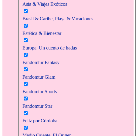
Asia & Viajes Exóticos
Brasil & Caribe, Playa & Vacaciones
Estética & Bienestar
Europa, Un cuento de hadas
Fandomtur Fantasy
Fandomtur Glam
Fandomtur Sports
Fandomtur Star
Feliz por Córdoba
Medio Oriente, El Origen