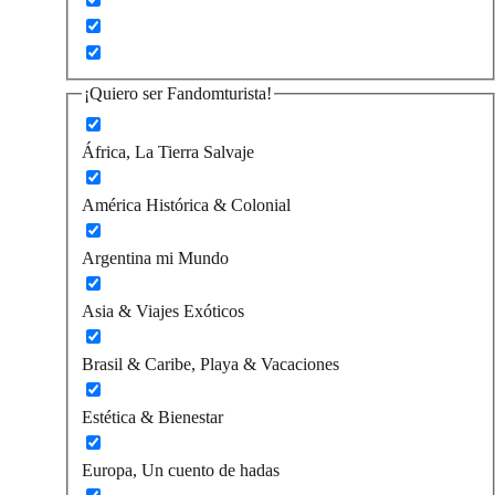
¡Quiero ser Fandomturista!
África, La Tierra Salvaje
América Histórica & Colonial
Argentina mi Mundo
Asia & Viajes Exóticos
Brasil & Caribe, Playa & Vacaciones
Estética & Bienestar
Europa, Un cuento de hadas