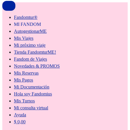
Fandomtur®
MI FANDOM
AutogestionarME
Mis Viajes
Mi próximo viaje
Tienda FandomturME!
Fandom de Viajes
Novedades & PROMOS
Mis Reservas
Mis Pagos
Mi Documentación
Hola soy Fandomius
Mis Turnos
Mi consulta virtual
Ayuda
$
0,00