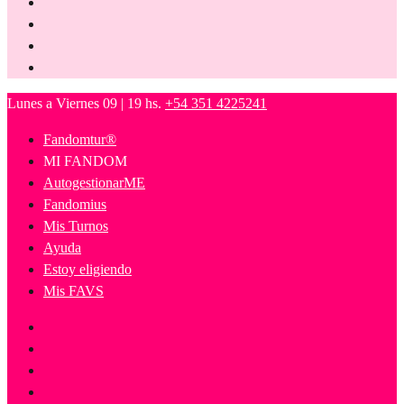
Lunes a Viernes 09 | 19 hs.
+54 351 4225241
Fandomtur®
MI FANDOM
AutogestionarME
Fandomius
Mis Turnos
Ayuda
Estoy eligiendo
Mis FAVS