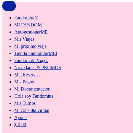
Fandomtur®
MI FANDOM
AutogestionarME
Mis Viajes
Mi próximo viaje
Tienda FandomturME!
Fandom de Viajes
Novedades & PROMOS
Mis Reservas
Mis Pagos
Mi Documentación
Hola soy Fandomius
Mis Turnos
Mi consulta virtual
Ayuda
$
0,00