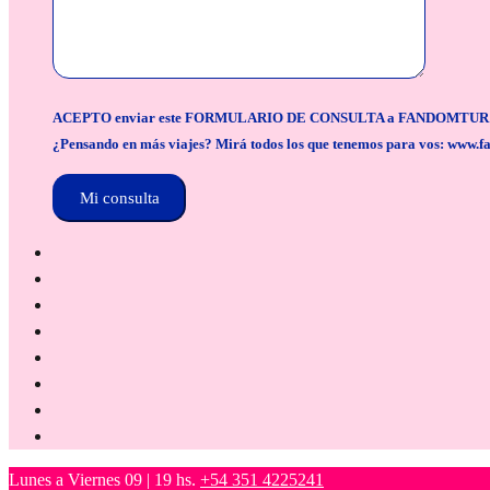
ACEPTO enviar este FORMULARIO DE CONSULTA a FANDOMTUR para la org
¿Pensando en más viajes? Mirá todos los que tenemos para vos: www.f
Lunes a Viernes 09 | 19 hs.
+54 351 4225241