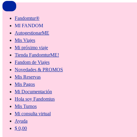
Fandomtur®
MI FANDOM
AutogestionarME
Mis Viajes
Mi próximo viaje
Tienda FandomturME!
Fandom de Viajes
Novedades & PROMOS
Mis Reservas
Mis Pagos
Mi Documentación
Hola soy Fandomius
Mis Turnos
Mi consulta virtual
Ayuda
$
0,00