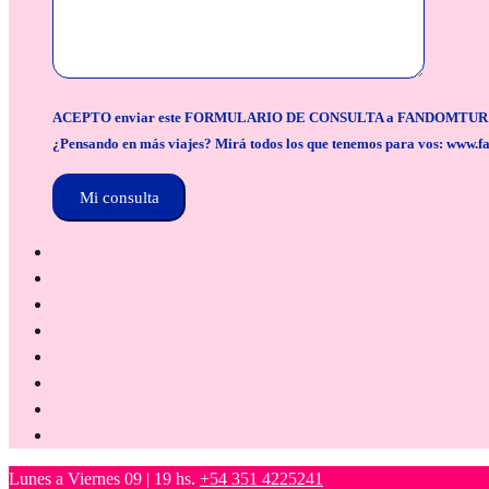
ACEPTO enviar este FORMULARIO DE CONSULTA a FANDOMTUR para la org
¿Pensando en más viajes? Mirá todos los que tenemos para vos: www.f
Lunes a Viernes 09 | 19 hs.
+54 351 4225241