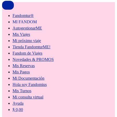
Fandomtur®
MI FANDOM
AutogestionarME
Mis Viajes
Mi próximo viaje
Tienda FandomturME!
Fandom de Viajes
Novedades & PROMOS
Mis Reservas
Mis Pagos
Mi Documentación
Hola soy Fandomius
Mis Turnos
Mi consulta virtual
Ayuda
$
0,00