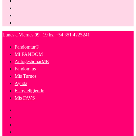
Lunes a Viernes 09 | 19 hs.
+54 351 4225241
Fandomtur®
MI FANDOM
AutogestionarME
Fandomius
Mis Turnos
Ayuda
Estoy eligiendo
Mis FAVS