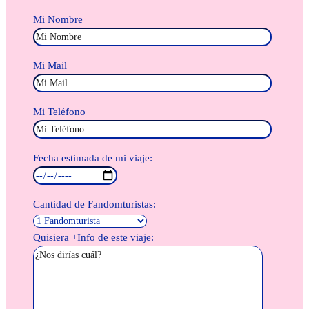
Mi Nombre
Mi Mail
Mi Teléfono
Fecha estimada de mi viaje:
Cantidad de Fandomturistas:
Quisiera +Info de este viaje: