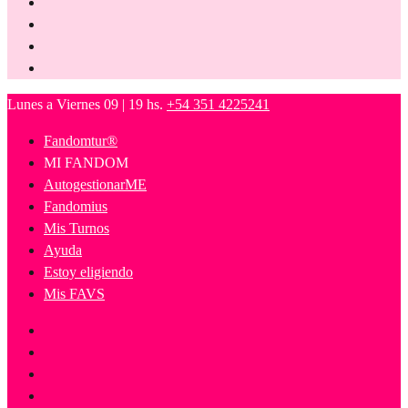
Lunes a Viernes 09 | 19 hs.
+54 351 4225241
Fandomtur®
MI FANDOM
AutogestionarME
Fandomius
Mis Turnos
Ayuda
Estoy eligiendo
Mis FAVS