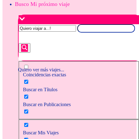
Busco Mi próximo viaje
Quiero ver más viajes...
Coincidencias exactas
Buscar en Títulos
Buscar en Publicaciones
Buscar Mis Viajes