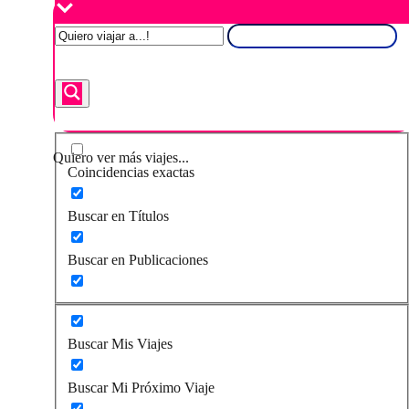
Quiero ver más viajes...
Coincidencias exactas
Buscar en Títulos
Buscar en Publicaciones
Buscar Mis Viajes
Buscar Mi Próximo Viaje