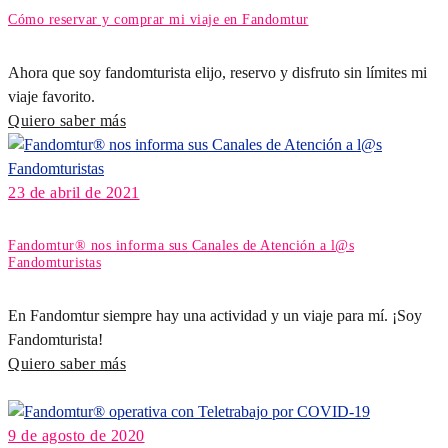
Cómo reservar y comprar mi viaje en Fandomtur
Ahora que soy fandomturista elijo, reservo y disfruto sin límites mi
viaje favorito.
Quiero saber más
23 de abril de 2021
Fandomtur® nos informa sus Canales de Atención a l@s
Fandomturistas
En Fandomtur siempre hay una actividad y un viaje para mí. ¡Soy
Fandomturista!
Quiero saber más
9 de agosto de 2020