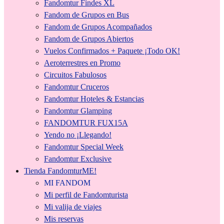
Fandomtur Findes XL
Fandom de Grupos en Bus
Fandom de Grupos Acompañados
Fandom de Grupos Abiertos
Vuelos Confirmados + Paquete ¡Todo OK!
Aeroterrestres en Promo
Circuitos Fabulosos
Fandomtur Cruceros
Fandomtur Hoteles & Estancias
Fandomtur Glamping
FANDOMTUR FUX15A
Yendo no ¡Llegando!
Fandomtur Special Week
Fandomtur Exclusive
Tienda FandomturME!
MI FANDOM
Mi perfil de Fandomturista
Mi valija de viajes
Mis reservas