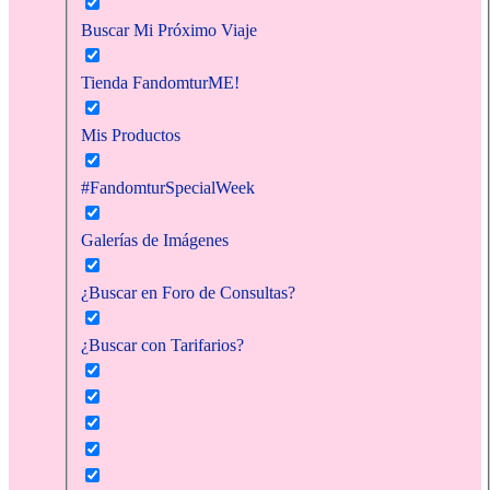
Buscar Mi Próximo Viaje
Tienda FandomturME!
Mis Productos
#FandomturSpecialWeek
Galerías de Imágenes
¿Buscar en Foro de Consultas?
¿Buscar con Tarifarios?