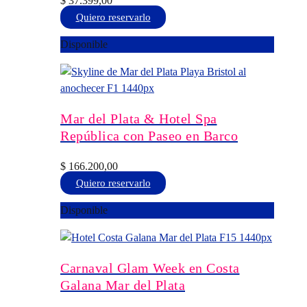
$
37.399,00
en
Este
Quiero reservarlo
la
producto
Disponible
página
tiene
de
múltiples
producto
variantes.
Las
opciones
Mar del Plata & Hotel Spa
se
República con Paseo en Barco
pueden
elegir
$
166.200,00
en
Este
Quiero reservarlo
la
producto
Disponible
página
tiene
de
múltiples
producto
variantes.
Las
Carnaval Glam Week en Costa
opciones
Galana Mar del Plata
se