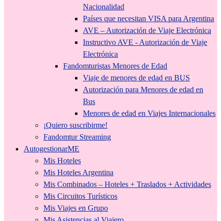
Nacionalidad
Países que necesitan VISA para Argentina
AVE – Autorización de Viaje Electrónica
Instructivo AVE - Autorización de Viaje
Electrónica
Fandomturistas Menores de Edad
Viaje de menores de edad en BUS
Autorización para Menores de edad en
Bus
Menores de edad en Viajes Internacionales
¡Quiero suscribirme!
Fandomtur Streaming
AutogestionarME
Mis Hoteles
Mis Hoteles Argentina
Mis Combinados – Hoteles + Traslados + Actividades
Mis Circuitos Turísticos
Mis Viajes en Grupo
Mis Asistencias al Viajero