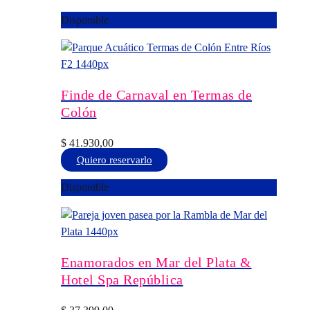
Disponible
Finde de Carnaval en Termas de
Colón
$
41.930,00
Este
Quiero reservarlo
producto
Disponible
tiene
múltiples
variantes.
Las
opciones
Enamorados en Mar del Plata &
se
Hotel Spa República
pueden
elegir