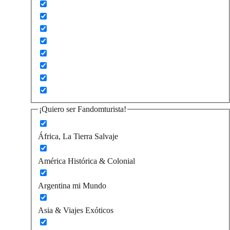
¡Quiero ser Fandomturista!
África, La Tierra Salvaje
América Histórica & Colonial
Argentina mi Mundo
Asia & Viajes Exóticos