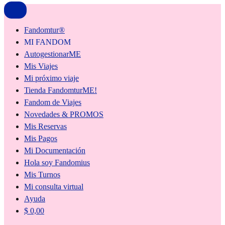
Fandomtur®
MI FANDOM
AutogestionarME
Mis Viajes
Mi próximo viaje
Tienda FandomturME!
Fandom de Viajes
Novedades & PROMOS
Mis Reservas
Mis Pagos
Mi Documentación
Hola soy Fandomius
Mis Turnos
Mi consulta virtual
Ayuda
$
0,00