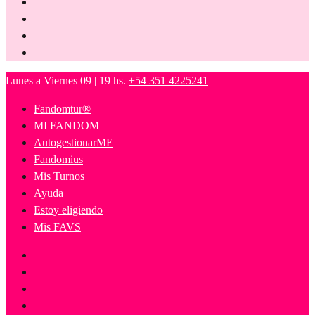
Lunes a Viernes 09 | 19 hs.
+54 351 4225241
Fandomtur®
MI FANDOM
AutogestionarME
Fandomius
Mis Turnos
Ayuda
Estoy eligiendo
Mis FAVS