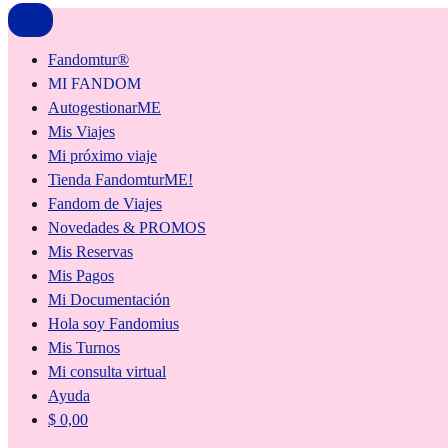
Fandomtur®
MI FANDOM
AutogestionarME
Mis Viajes
Mi próximo viaje
Tienda FandomturME!
Fandom de Viajes
Novedades & PROMOS
Mis Reservas
Mis Pagos
Mi Documentación
Hola soy Fandomius
Mis Turnos
Mi consulta virtual
Ayuda
$
0,00