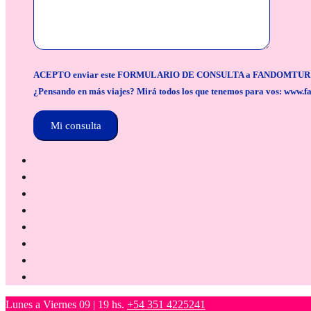
ACEPTO enviar este FORMULARIO DE CONSULTA a FANDOMTUR para la org
¿Pensando en más viajes? Mirá todos los que tenemos para vos: www.f
Lunes a Viernes 09 | 19 hs.
+54 351 4225241