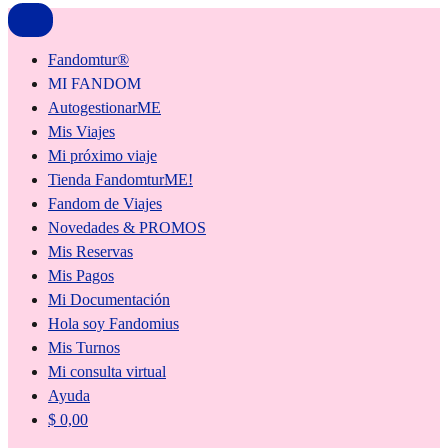
Fandomtur®
MI FANDOM
AutogestionarME
Mis Viajes
Mi próximo viaje
Tienda FandomturME!
Fandom de Viajes
Novedades & PROMOS
Mis Reservas
Mis Pagos
Mi Documentación
Hola soy Fandomius
Mis Turnos
Mi consulta virtual
Ayuda
$
0,00