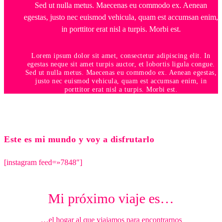
Lorem ipsum dolor sit amet, consectetur adipiscing elit. In
egestas neque sit amet turpis auctor, et lobortis ligula congue.
Sed ut nulla metus. Maecenas eu commodo ex. Aenean egestas,
justo nec euismod vehicula, quam est accumsan enim, in
porttitor erat nisl a turpis. Morbi est.
Este es mi mundo y voy a disfrutarlo
[instagram feed=»7848″]
Mi próximo viaje es…
…el hogar al que viajamos para encontrarnos