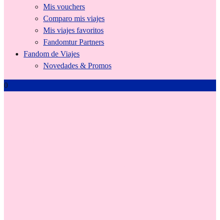
Mis vouchers
Comparo mis viajes
Mis viajes favoritos
Fandomtur Partners
Fandom de Viajes
Novedades & Promos
0
Fandomtur Deals
Este Invierno 2024 reconfortate vos también con las acogedoras
vacaciones que nos ofrece la Tienda Online de Fandomtur.ar