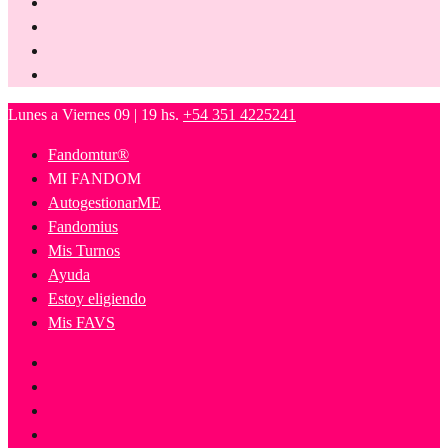
Lunes a Viernes 09 | 19 hs.
+54 351 4225241
Fandomtur®
MI FANDOM
AutogestionarME
Fandomius
Mis Turnos
Ayuda
Estoy eligiendo
Mis FAVS