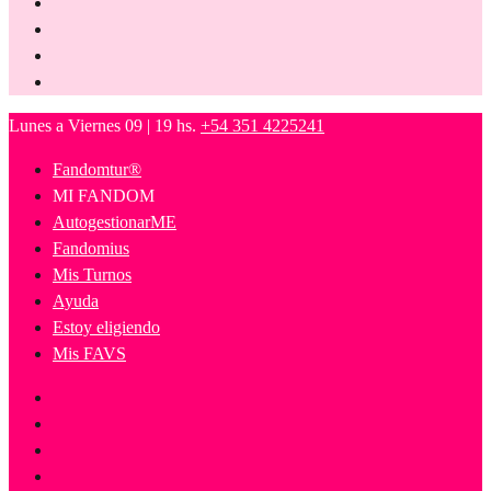
Lunes a Viernes 09 | 19 hs.
+54 351 4225241
Fandomtur®
MI FANDOM
AutogestionarME
Fandomius
Mis Turnos
Ayuda
Estoy eligiendo
Mis FAVS