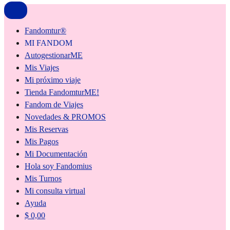
Fandomtur®
MI FANDOM
AutogestionarME
Mis Viajes
Mi próximo viaje
Tienda FandomturME!
Fandom de Viajes
Novedades & PROMOS
Mis Reservas
Mis Pagos
Mi Documentación
Hola soy Fandomius
Mis Turnos
Mi consulta virtual
Ayuda
$
0,00