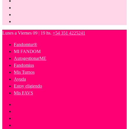
Lunes a Viernes 09 | 19 hs.
+54 351 4225241
Fandomtur®
MI FANDOM
AutogestionarME
Fandomius
Mis Turnos
Ayuda
Estoy eligiendo
Mis FAVS