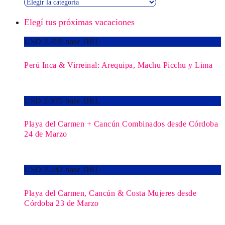
Descubrí
nuestras
Elegí tus próximas vacaciones
Novedades
USD 3.459 base DBL
Perú Inca & Virreinal: Arequipa, Machu Picchu y Lima
USD 2.975 base DBL
Playa del Carmen + Cancún Combinados desde Córdoba
24 de Marzo
USD 3.242 base DBL
Playa del Carmen, Cancún & Costa Mujeres desde
Córdoba 23 de Marzo