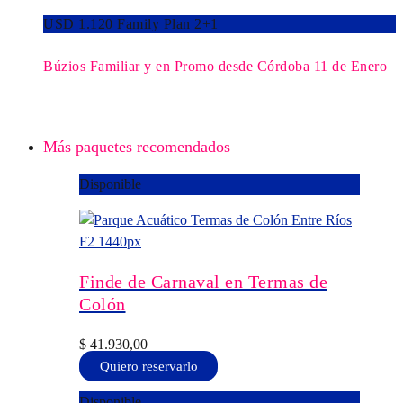
USD 1.120 Family Plan 2+1
Búzios Familiar y en Promo desde Córdoba 11 de Enero
Más paquetes recomendados
Disponible
Finde de Carnaval en Termas de
Colón
$
41.930,00
Este
Quiero reservarlo
producto
Disponible