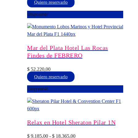
en
Este
Quiero reservarlo
la
producto
Disponible
página
tiene
de
múltiples
producto
variantes.
Las
opciones
Mar del Plata Hotel Las Rocas
se
Findes de FEBRERO
pueden
elegir
$
52.220,00
en
Este
Quiero reservarlo
la
producto
Disponible
página
tiene
de
múltiples
producto
variantes.
Las
opciones
Relax en Hotel Sheraton Pilar 1N
se
pueden
Rango
$
9.185,00
-
$
18.365,00