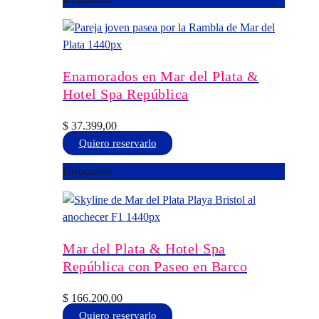
tiene
múltiples
variantes.
Las
opciones
Enamorados en Mar del Plata &
se
Hotel Spa República
pueden
elegir
$
37.399,00
en
Este
Quiero reservarlo
la
producto
Disponible
página
tiene
de
múltiples
producto
variantes.
Las
opciones
Mar del Plata & Hotel Spa
se
República con Paseo en Barco
pueden
elegir
$
166.200,00
en
Este
Quiero reservarlo