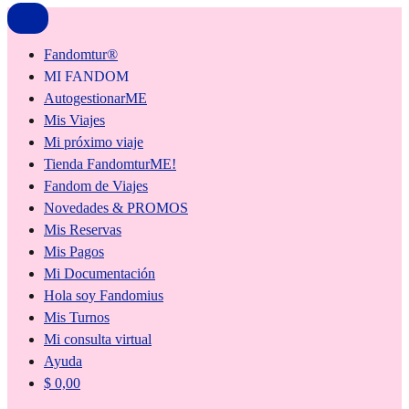
Fandomtur®
MI FANDOM
AutogestionarME
Mis Viajes
Mi próximo viaje
Tienda FandomturME!
Fandom de Viajes
Novedades & PROMOS
Mis Reservas
Mis Pagos
Mi Documentación
Hola soy Fandomius
Mis Turnos
Mi consulta virtual
Ayuda
$
0,00