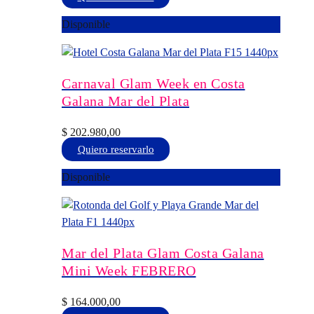
la
producto
Disponible
página
tiene
de
múltiples
producto
variantes.
Las
Carnaval Glam Week en Costa
opciones
Galana Mar del Plata
se
pueden
$
202.980,00
elegir
Este
Quiero reservarlo
en
producto
Disponible
la
tiene
página
múltiples
de
variantes.
producto
Las
opciones
Mar del Plata Glam Costa Galana
se
Mini Week FEBRERO
pueden
elegir
$
164.000,00