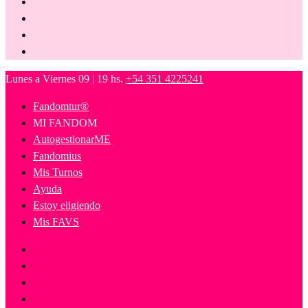
Lunes a Viernes 09 | 19 hs.
+54 351 4225241
Fandomtur®
MI FANDOM
AutogestionarME
Fandomius
Mis Turnos
Ayuda
Estoy eligiendo
Mis FAVS