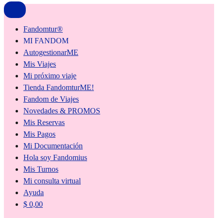
Fandomtur®
MI FANDOM
AutogestionarME
Mis Viajes
Mi próximo viaje
Tienda FandomturME!
Fandom de Viajes
Novedades & PROMOS
Mis Reservas
Mis Pagos
Mi Documentación
Hola soy Fandomius
Mis Turnos
Mi consulta virtual
Ayuda
$
0,00