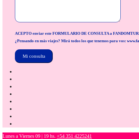
ACEPTO enviar este FORMULARIO DE CONSULTA a FANDOMTUR para la org
¿Pensando en más viajes? Mirá todos los que tenemos para vos: www.f
Lunes a Viernes 09 | 19 hs.
+54 351 4225241