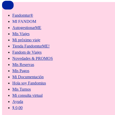
Fandomtur®
MI FANDOM
AutogestionarME
Mis Viajes
Mi próximo viaje
Tienda FandomturME!
Fandom de Viajes
Novedades & PROMOS
Mis Reservas
Mis Pagos
Mi Documentación
Hola soy Fandomius
Mis Turnos
Mi consulta virtual
Ayuda
$
0,00