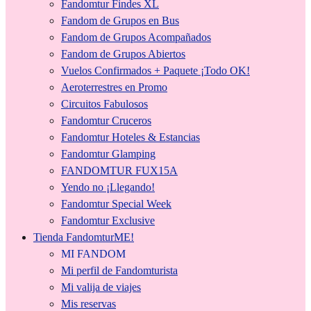
Fandomtur Findes XL
Fandom de Grupos en Bus
Fandom de Grupos Acompañados
Fandom de Grupos Abiertos
Vuelos Confirmados + Paquete ¡Todo OK!
Aeroterrestres en Promo
Circuitos Fabulosos
Fandomtur Cruceros
Fandomtur Hoteles & Estancias
Fandomtur Glamping
FANDOMTUR FUX15A
Yendo no ¡Llegando!
Fandomtur Special Week
Fandomtur Exclusive
Tienda FandomturME!
MI FANDOM
Mi perfil de Fandomturista
Mi valija de viajes
Mis reservas