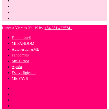
Lunes a Viernes 09 | 19 hs.
+54 351 4225241
Fandomtur®
MI FANDOM
AutogestionarME
Fandomius
Mis Turnos
Ayuda
Estoy eligiendo
Mis FAVS