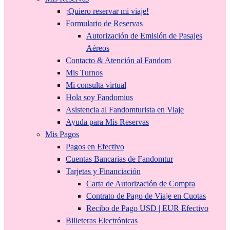
¡Quiero reservar mi viaje!
Formulario de Reservas
Autorización de Emisión de Pasajes
Aéreos
Contacto & Atención al Fandom
Mis Turnos
Mi consulta virtual
Hola soy Fandomius
Asistencia al Fandomturista en Viaje
Ayuda para Mis Reservas
Mis Pagos
Pagos en Efectivo
Cuentas Bancarias de Fandomtur
Tarjetas y Financiación
Carta de Autorización de Compra
Contrato de Pago de Viaje en Cuotas
Recibo de Pago USD | EUR Efectivo
Billeteras Electrónicas