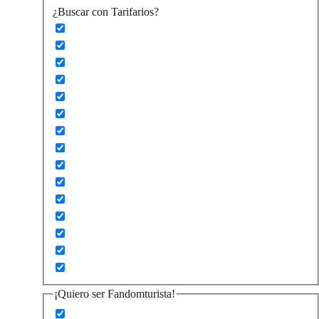
¿Buscar con Tarifarios?
¡Quiero ser Fandomturista!