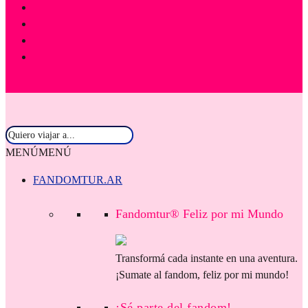
MENÚ
MENÚ
FANDOMTUR.AR
Fandomtur® Feliz por mi Mundo
Transformá cada instante en una aventura.
¡Sumate al fandom, feliz por mi mundo!
¡Sé parte del fandom!