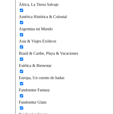
África, La Tierra Salvaje
América Histórica & Colonial
Argentina mi Mundo
Asia & Viajes Exóticos
Brasil & Caribe, Playa & Vacaciones
Estética & Bienestar
Europa, Un cuento de hadas
Fandomtur Fantasy
Fandomtur Glam