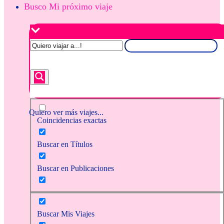
Busco Mi próximo viaje
Quiero ver más viajes...
Coincidencias exactas
Buscar en Títulos
Buscar en Publicaciones
Buscar Mis Viajes