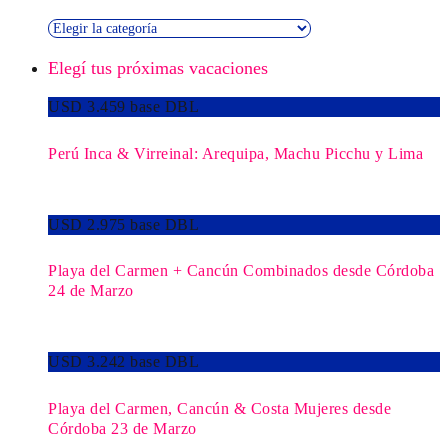
Descubrí
nuestras
Elegí tus próximas vacaciones
Novedades
USD 3.459 base DBL
Perú Inca & Virreinal: Arequipa, Machu Picchu y Lima
USD 2.975 base DBL
Playa del Carmen + Cancún Combinados desde Córdoba
24 de Marzo
USD 3.242 base DBL
Playa del Carmen, Cancún & Costa Mujeres desde
Córdoba 23 de Marzo