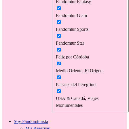
Fandomtur Fantasy
Fandomtur Glam
Fandomtur Sports
Fandomtur Star
Feliz por Córdoba
Medio Oriente, El Origen
Paisajes del Peregrino
USA & Canadá, Viajes
Monumentales
Soy Fandomturista
Mis Reservas