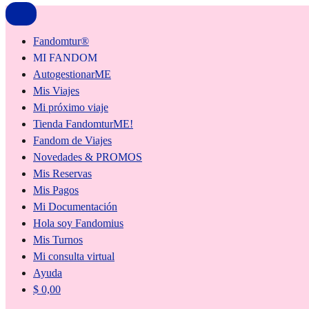
Fandomtur®
MI FANDOM
AutogestionarME
Mis Viajes
Mi próximo viaje
Tienda FandomturME!
Fandom de Viajes
Novedades & PROMOS
Mis Reservas
Mis Pagos
Mi Documentación
Hola soy Fandomius
Mis Turnos
Mi consulta virtual
Ayuda
$
0,00