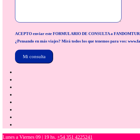
ACEPTO enviar este FORMULARIO DE CONSULTA a FANDOMTUR para la org
¿Pensando en más viajes? Mirá todos los que tenemos para vos: www.f
Lunes a Viernes 09 | 19 hs.
+54 351 4225241