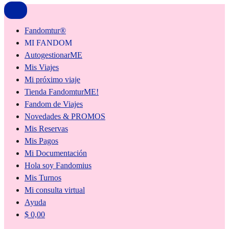
Fandomtur®
MI FANDOM
AutogestionarME
Mis Viajes
Mi próximo viaje
Tienda FandomturME!
Fandom de Viajes
Novedades & PROMOS
Mis Reservas
Mis Pagos
Mi Documentación
Hola soy Fandomius
Mis Turnos
Mi consulta virtual
Ayuda
$
0,00