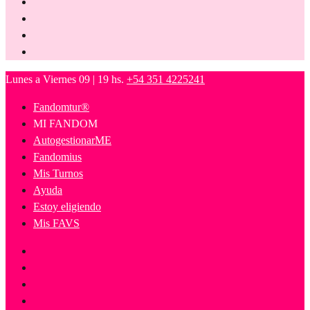
Lunes a Viernes 09 | 19 hs.
+54 351 4225241
Fandomtur®
MI FANDOM
AutogestionarME
Fandomius
Mis Turnos
Ayuda
Estoy eligiendo
Mis FAVS