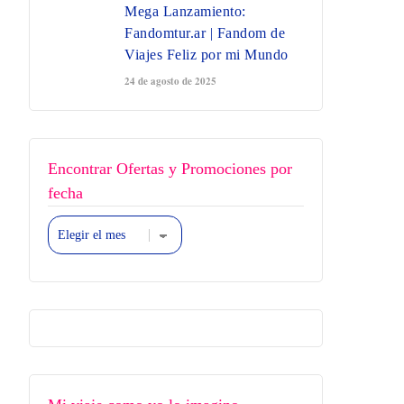
Mega Lanzamiento:
Fandomtur.ar | Fandom de
Viajes Feliz por mi Mundo
24 de agosto de 2025
Encontrar Ofertas y Promociones por
fecha
Encontrar
Ofertas
y
Promociones
por
fecha