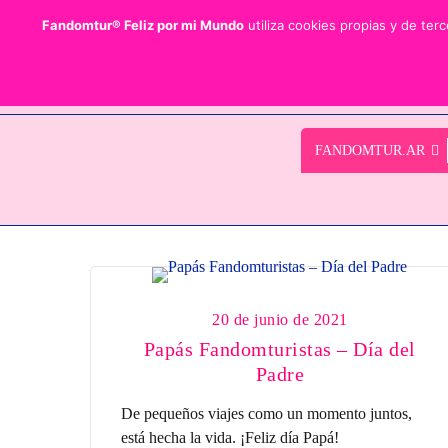
Fandomtur®
MI FANDOM
AutogestionarME
Fandomiu
Fandomtur® Feliz por mi Mundo
utiliza cookies propias y de ter
FANDOMTUR.AR
20 de junio de 2021
Papás Fandomturistas – Día del
Padre
De pequeños viajes como un momento juntos,
está hecha la vida. ¡Feliz día Papá!