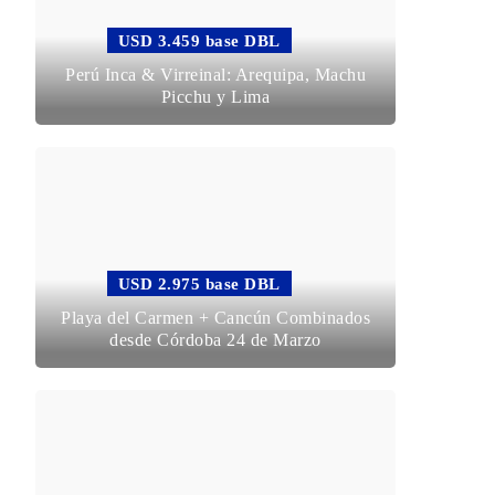
USD 3.459 base DBL
Perú Inca & Virreinal: Arequipa, Machu
Picchu y Lima
USD 2.975 base DBL
Playa del Carmen + Cancún Combinados
desde Córdoba 24 de Marzo