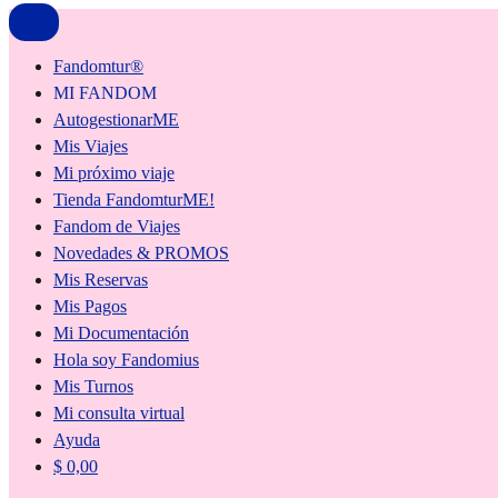
Fandomtur®
MI FANDOM
AutogestionarME
Mis Viajes
Mi próximo viaje
Tienda FandomturME!
Fandom de Viajes
Novedades & PROMOS
Mis Reservas
Mis Pagos
Mi Documentación
Hola soy Fandomius
Mis Turnos
Mi consulta virtual
Ayuda
$
0,00