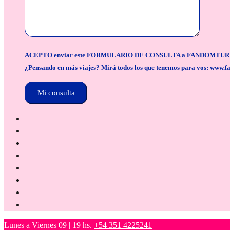
ACEPTO enviar este FORMULARIO DE CONSULTA a FANDOMTUR para la org
¿Pensando en más viajes? Mirá todos los que tenemos para vos: www.f
Lunes a Viernes 09 | 19 hs.
+54 351 4225241